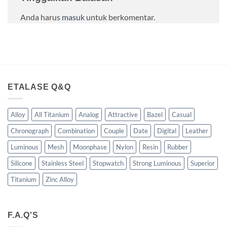
Anda harus
masuk
untuk berkomentar.
ETALASE Q&Q
Alloy
All Titanium
Analog
Attractive
Bazel
Casual
Chronograph
Combination
Couple
Date
Digital
Leather
Luminous
Mesh
Moonphase
Nylon
Resin
Rubber
Silicone
Stainless Steel
Stopwatch
Strong Luminous
Superior
Titanium
Zinc Alloy
F.A.Q'S