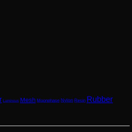
Rubber
r
Mesh
Nylon
Resin
Moonphase
Luminous