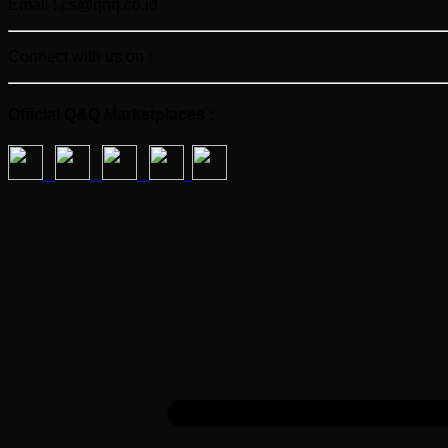
Email : cs@qnq.co.id
Connect with us on :
Official Q&Q Marketplaces :