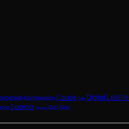
Leathe
Digital
Couple
onograph
Combination
Date
Superior
nous
Zinc Alloy
Titanium