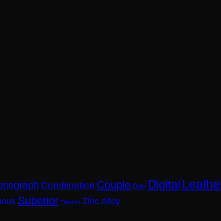
Leathe
Digital
Couple
onograph
Combination
Date
Superior
nous
Zinc Alloy
Titanium