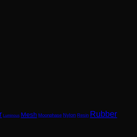
Rubber
r
Mesh
Nylon
Resin
Moonphase
Luminous