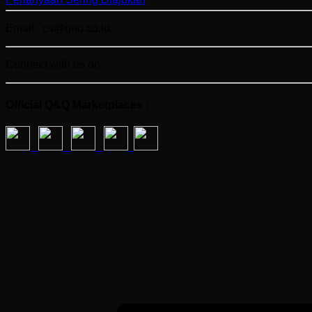
Email : cs@qnq.co.id
Connect with us on :
Official Q&Q Marketplaces :