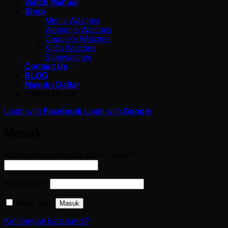
Watch Manual
Shop
Men’s Watches
Women’s Watches
Couple’s Watches
Kid’s Watches
Stopwatches
Contact Us
BLOG
Masuk / Daftar
Follow Us On
Login with
Facebook
Login with
Google
Masuk
Wajib
Nama pengguna atau alamat email
*
Wajib
Kata sandi
*
Ingat saya
Masuk
Kehilangan kata sandi?