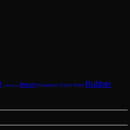
Rubber
r
Mesh
Nylon
Resin
Moonphase
Luminous