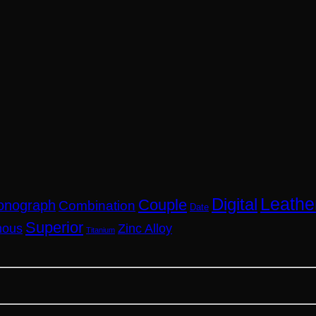
Leathe
Digital
Couple
onograph
Combination
Date
Superior
nous
Zinc Alloy
Titanium