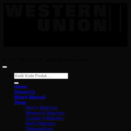
U
© 2022 QNQ.CO.ID - All Rights Reserved
Pencarian
untuk:
Home
About Us
Watch Manual
Shop
Men’s Watches
Women’s Watches
Couple’s Watches
Kid’s Watches
Stopwatches