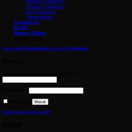
Women’s Watches
Couple’s Watches
Kid’s Watches
Stopwatches
Contact Us
BLOG
Masuk / Daftar
Follow Us On
Login with
Facebook
Login with
Google
Masuk
Wajib
Nama pengguna atau alamat email
*
Wajib
Kata sandi
*
Ingat saya
Masuk
Kehilangan kata sandi?
Daftar