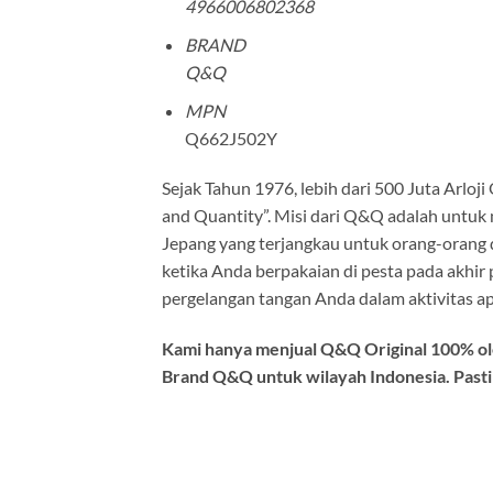
4966006802368
BRAND
Q&Q
MPN
Q662J502Y
Sejak Tahun 1976, lebih dari 500 Juta Arloji
and Quantity”. Misi dari Q&Q adalah untu
Jepang yang terjangkau untuk orang-orang 
ketika Anda berpakaian di pesta pada akhir 
pergelangan tangan Anda dalam aktivitas a
Kami hanya menjual Q&Q Original 100% ole
Brand Q&Q untuk wilayah Indonesia. Pasti