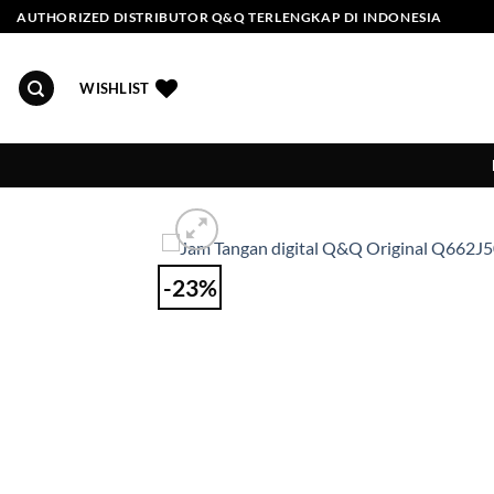
Skip
AUTHORIZED DISTRIBUTOR Q&Q TERLENGKAP DI INDONESIA
to
content
WISHLIST
-23%