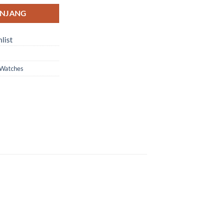
ANJANG
list
Watches