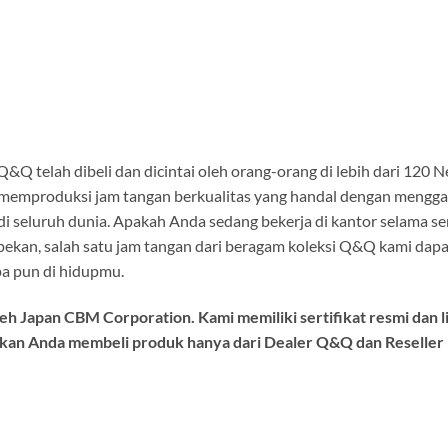
 Q&Q telah dibeli dan dicintai oleh orang-orang di lebih dari 120
k memproduksi jam tangan berkualitas yang handal dengan mengg
di seluruh dunia. Apakah Anda sedang bekerja di kantor selama s
pekan, salah satu jam tangan dari beragam koleksi Q&Q kami dapat
pa pun di hidupmu.
h Japan CBM Corporation. Kami memiliki sertifikat resmi dan l
kan Anda membeli produk hanya dari Dealer Q&Q dan Reseller R