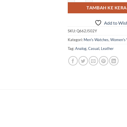
TAMBAH KE KER
Add to Wish
SKU:
Q662J502Y
Kategori:
Men's Watches
,
Women's 
Tag:
Analog
,
Casual
,
Leather