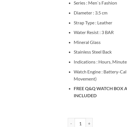
Series : Men`s Fashion
Diameter : 3.5 cm
Strap Type : Leather
Water Resist : 3 BAR
Mineral Glass
Stainless Steel Back
Indications : Hours, Minute
Watch Engine : Battery-Cal
Movement)
FREE Q&Q WATCH BOX A
INCLUDED
Kuantitas Q&Q Q662J502Y