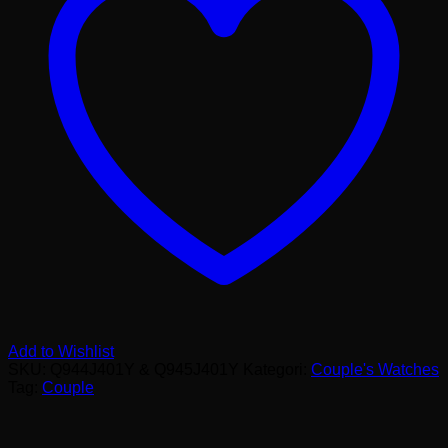
Add to Wishlist
SKU:
Q944J401Y & Q945J401Y
Kategori:
Couple's Watches
Tag:
Couple