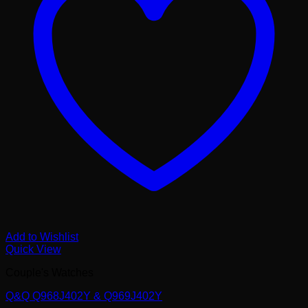
Add to Wishlist
Quick View
Couple's Watches
Q&Q Q968J402Y & Q969J402Y