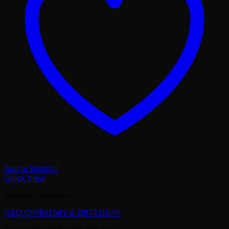
Add to Wishlist
Quick View
Couple's Watches
Q&Q Q978J104Y & Q979J104Y