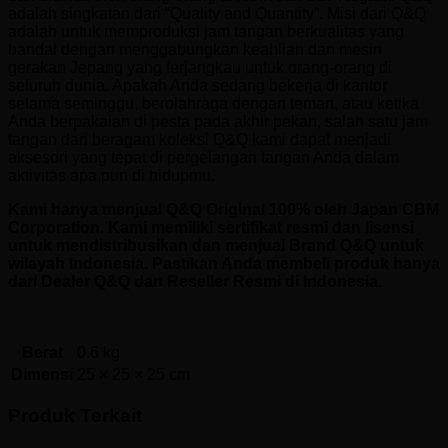
adalah singkatan dari “Quality and Quantity”. Misi dari Q&Q
adalah untuk memproduksi jam tangan berkualitas yang
handal dengan menggabungkan keahlian dan mesin
gerakan Jepang yang terjangkau untuk orang-orang di
seluruh dunia. Apakah Anda sedang bekerja di kantor
selama seminggu, berolahraga dengan teman, atau ketika
Anda berpakaian di pesta pada akhir pekan, salah satu jam
tangan dari beragam koleksi Q&Q kami dapat menjadi
aksesori yang tepat di pergelangan tangan Anda dalam
aktivitas apa pun di hidupmu.
Kami hanya menjual Q&Q Original 100% oleh Japan CBM
Corporation. Kami memiliki sertifikat resmi dan lisensi
untuk mendistribusikan dan menjual Brand Q&Q untuk
wilayah Indonesia. Pastikan Anda membeli produk hanya
dari Dealer Q&Q dan Reseller Resmi di Indonesia.
Berat
0.6 kg
Dimensi
25 × 25 × 25 cm
Produk Terkait