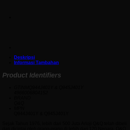
Deskripsi
Informasi Tambahan
Product Identifiers
GTINMQ944J401Y & Q945J401Y
4966006804152
BRAND
Q&Q
MPN
Q944J401Y & Q945J401Y
Sejak Tahun 1976, lebih dari 500 Juta Arloji Q&Q telah dibeli
dan dicintai oleh orang-orang di lebih dari 120 Negara. Q&Q