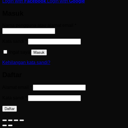
Login with
Facebook
Login with
Google
Masuk
Wajib
Nama pengguna atau alamat email
*
Wajib
Kata sandi
*
Ingat saya
Masuk
Kehilangan kata sandi?
Daftar
Wajib
Alamat email
*
Wajib
Kata sandi
*
Daftar