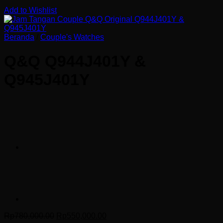
Add to Wishlist
Beranda
/
Couple's Watches
Q&Q Q944J401Y &
Q945J401Y
Harga
Harga
Rp
780,000.00
Rp
550,000.00