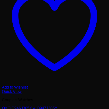
Add to Wishlist
Quick View
Couple's Watches
Q&Q Q946J305Y & Q947J305Y