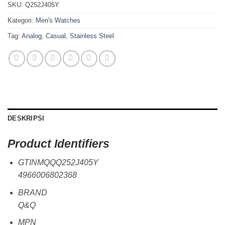
SKU:
Q252J405Y
Kategori:
Men's Watches
Tag:
Analog
,
Casual
,
Stainless Steel
DESKRIPSI
Product Identifiers
GTINMQQQ252J405Y
4966006802368
BRAND
Q&Q
MPN