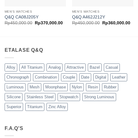
MEN'S WATCHES
MEN'S WATCHES
Q&Q CA08J205Y
Q&Q A462J212Y
Harga
Harga
Harga
Har
Rp
450,000.00
Rp
370,000.00
Rp
450,000.00
Rp
360,000.00
aslinya
saat
aslinya
saa
adalah:
ini
adalah:
ini
Rp450,000.00.
adalah:
Rp450,000.00.
ada
Rp370,000.00.
Rp3
ETALASE Q&Q
Alloy
All Titanium
Analog
Attractive
Bazel
Casual
Chronograph
Combination
Couple
Date
Digital
Leather
Luminous
Mesh
Moonphase
Nylon
Resin
Rubber
Silicone
Stainless Steel
Stopwatch
Strong Luminous
Superior
Titanium
Zinc Alloy
F.A.Q'S