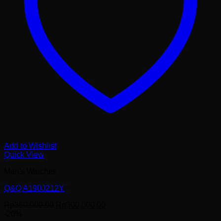
Add to Wishlist
Quick View
Men's Watches
Q&Q A190J212Y
Harga
Harga
Rp
360,000.00
Rp
300,000.00
aslinya
saat
-20%