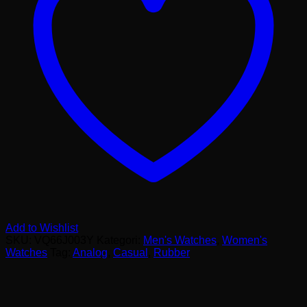
Add to Wishlist
SKU:
VQ66J003Y
Kategori:
Men's Watches
,
Women's
Watches
Tag:
Analog
,
Casual
,
Rubber