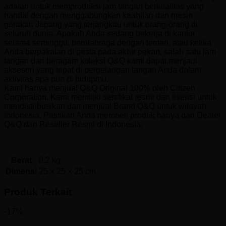
adalah untuk memproduksi jam tangan berkualitas yang
handal dengan menggabungkan keahlian dan mesin
gerakan Jepang yang terjangkau untuk orang-orang di
seluruh dunia. Apakah Anda sedang bekerja di kantor
selama seminggu, berolahraga dengan teman, atau ketika
Anda berpakaian di pesta pada akhir pekan, salah satu jam
tangan dari beragam koleksi Q&Q kami dapat menjadi
aksesori yang tepat di pergelangan tangan Anda dalam
aktivitas apa pun di hidupmu.
Kami hanya menjual Q&Q Original 100% oleh Citizen
Corporation. Kami memiliki sertifikat resmi dan lisensi untuk
mendistribusikan dan menjual Brand Q&Q untuk wilayah
Indonesia. Pastikan Anda membeli produk hanya dari Dealer
Q&Q dan Reseller Resmi di Indonesia.
Berat
0.2 kg
Dimensi
25 × 25 × 25 cm
Produk Terkait
-17%