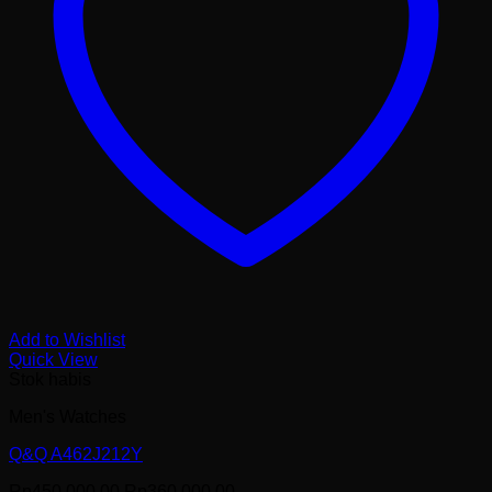
Add to Wishlist
Quick View
Stok habis
Men's Watches
Q&Q A462J212Y
Harga
Harga
Rp
450,000.00
Rp
360,000.00