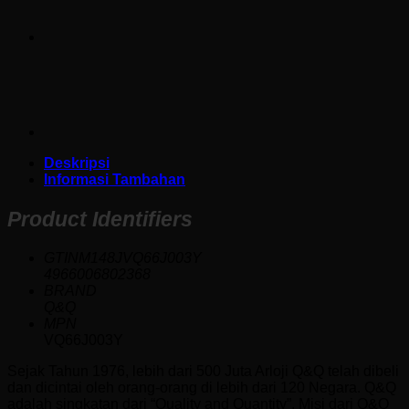
Deskripsi
Informasi Tambahan
Product Identifiers
GTINM148JVQ66J003Y
4966006802368
BRAND
Q&Q
MPN
VQ66J003Y
Sejak Tahun 1976, lebih dari 500 Juta Arloji Q&Q telah dibeli
dan dicintai oleh orang-orang di lebih dari 120 Negara. Q&Q
adalah singkatan dari “Quality and Quantity”. Misi dari Q&Q