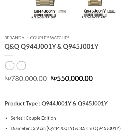
BERANDA
/
COUPLE'S WATCHES
Q&Q Q944J001Y & Q945J001Y
Harga
Harga
780,000.00
550,000.00
Rp
Rp
aslinya
saat
adalah:
ini
Rp780,000.00.
adalah:
Product Type : Q944J001Y & Q945J001Y
Rp550,000.0
Series : Couple Edition
Diameter : 3.9 cm (Q944J001Y) & 3.5 cm (Q945J001Y)