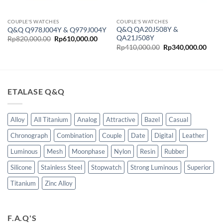
COUPLE'S WATCHES
COUPLE'S WATCHES
Q&Q QA20J508Y &
Q&Q Q978J004Y & Q979J004Y
QA21J508Y
Harga
Harga
Rp
820,000.00
Rp
610,000.00
aslinya
saat
ga
Harga
Harg
Rp
410,000.00
Rp
340,000.00
adalah:
ini
t
aslinya
saat
Rp820,000.00.
adalah:
adalah:
ini
Rp610,000.00.
lah:
Rp410,000.00.
adala
50,000.00.
Rp34
ETALASE Q&Q
Alloy
All Titanium
Analog
Attractive
Bazel
Casual
Chronograph
Combination
Couple
Date
Digital
Leather
Luminous
Mesh
Moonphase
Nylon
Resin
Rubber
Silicone
Stainless Steel
Stopwatch
Strong Luminous
Superior
Titanium
Zinc Alloy
F.A.Q'S