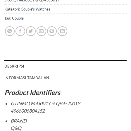
SKU:
Q944J001Y & Q945J001Y
Kategori:
Couple's Watches
Tag:
Couple
DESKRIPSI
INFORMASI TAMBAHAN
Product Identifiers
GTINMQ944J001Y & Q945J001Y
4966006804152
BRAND
Q&Q