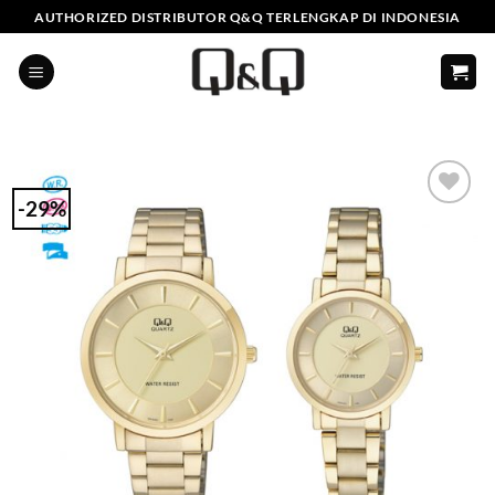
Skip
AUTHORIZED DISTRIBUTOR Q&Q TERLENGKAP DI INDONESIA
to
content
-29%
Add to
Wishlist