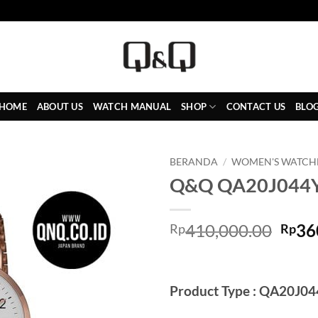
HOME
ABOUT US
WATCH MANUAL
SHOP
CONTACT US
BLO
BERANDA
/
WOMEN'S WATCH
Q&Q QA20J044
Add to
Wishlist
Harg
410,000.00
36
Rp
Rp
asli
adal
Rp41
Product Type : QA20J0