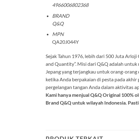
4966006802368
BRAND
Q&Q
MPN
QA20J044Y
Sejak Tahun 1976, lebih dari 500 Juta Arloji
and Quantity”. Misi dari Q&Q adalah untu
Jepang yang terjangkau untuk orang-orang 
ketika Anda berpakaian di pesta pada akhir 
pergelangan tangan Anda dalam aktivitas a
Kami hanya menjual Q&Q Original 100% ole
Brand Q&Q untuk wilayah Indonesia. Pasti
PRODUK TERKAIT