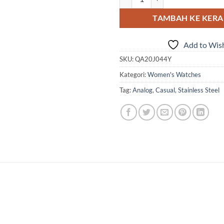
TAMBAH KE KER
Add to Wish
SKU:
QA20J044Y
Kategori:
Women's Watches
Tag:
Analog
,
Casual
,
Stainless Steel