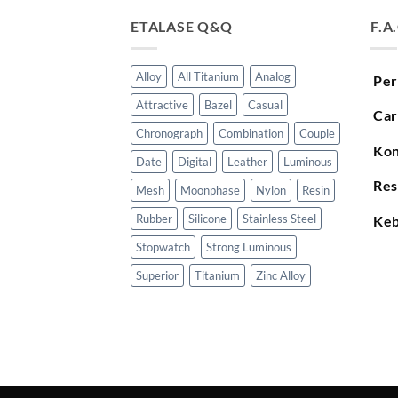
ETALASE Q&Q
F.A
Alloy
All Titanium
Analog
Per
Attractive
Bazel
Casual
Car
Chronograph
Combination
Couple
Kon
Date
Digital
Leather
Luminous
Res
Mesh
Moonphase
Nylon
Resin
Rubber
Silicone
Stainless Steel
Keb
Stopwatch
Strong Luminous
Superior
Titanium
Zinc Alloy