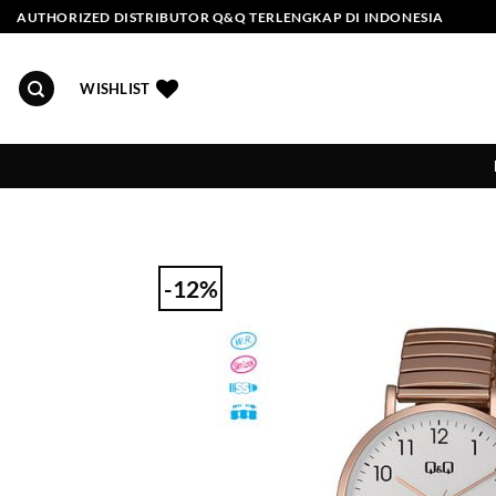
Skip
AUTHORIZED DISTRIBUTOR Q&Q TERLENGKAP DI INDONESIA
to
content
WISHLIST
-12%