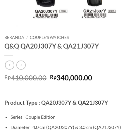
BERANDA
/
COUPLE'S WATCHES
Q&Q QA20J307Y & QA21J307Y
Harga
Harga
410,000.00
340,000.00
Rp
Rp
aslinya
saat
adalah:
ini
Rp410,000.00.
adalah:
Product Type : QA20J307Y & QA21J307Y
Rp340,000.0
Series : Couple Edition
Diameter : 4.0 cm (QA20J307Y) & 3.0 cm (QA21J307Y)