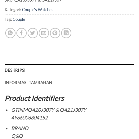
SKU:
QA20J307Y & QA21J307Y
Kategori:
Couple's Watches
Tag:
Couple
DESKRIPSI
INFORMASI TAMBAHAN
Product Identifiers
GTINMQA20J307Y & QA21J307Y
4966006804152
BRAND
Q&Q