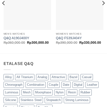
MEN'S WATCHES
WOMEN'S WATCHES
Q&Q A190J400Y
Q&Q F539J404Y
rga
Harga
Harga
Harga
Har
Rp
360,000.00
Rp
300,000.00
Rp
390,000.00
Rp
330,000.00
at
aslinya
saat
aslinya
saa
adalah:
ini
adalah:
ini
alah:
Rp360,000.00.
adalah:
Rp390,000.00.
ada
180,000.00.
Rp300,000.00.
Rp3
ETALASE Q&Q
Alloy
All Titanium
Analog
Attractive
Bazel
Casual
Chronograph
Combination
Couple
Date
Digital
Leather
Luminous
Mesh
Moonphase
Nylon
Resin
Rubber
Silicone
Stainless Steel
Stopwatch
Strong Luminous