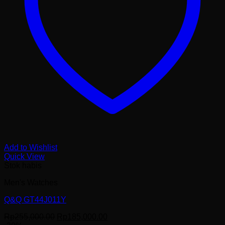
Add to Wishlist
Quick View
Stok habis
Men's Watches
Q&Q GT44J011Y
Harga
Harga
Rp
255,000.00
Rp
185,000.00