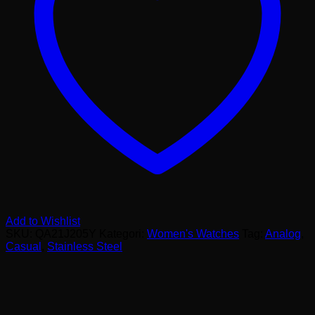
Add to Wishlist
SKU:
QA21J205Y
Kategori:
Women's Watches
Tag:
Analog
,
Casual
,
Stainless Steel