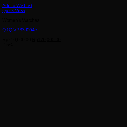
Add to Wishlist
Quick View
Women's Watches
Q&Q VP33J004Y
Harga
Harga
Rp
210,000.00
Rp
170,000.00
aslinya
saat
-15%
adalah:
ini
Rp210,000.00.
adalah:
Rp170,000.00.