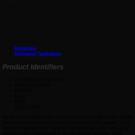
Deskripsi
Informasi Tambahan
Product Identifiers
GTINMQQQA21J205Y
4966006802368
BRAND
Q&Q
MPN
QA21J205Y
Sejak Tahun 1976, lebih dari 500 Juta Arloji Q&Q telah dibeli
dan dicintai oleh orang-orang di lebih dari 120 Negara. Q&Q
adalah singkatan dari “Quality and Quantity”. Misi dari Q&Q
adalah untuk memproduksi jam tangan berkualitas yang