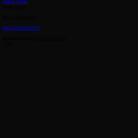
Quick View
Stok habis
Men's Watches
Q&Q A164J201Y
Harga
Harga
Rp
390,000.00
Rp
320,000.00
aslinya
saat
-19%
adalah:
ini
Rp390,000.00.
adalah:
Rp320,000.00.