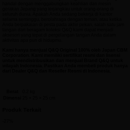
handal dengan menggabungkan keahlian dan mesin
gerakan Jepang yang terjangkau untuk orang-orang di
seluruh dunia. Apakah Anda sedang bekerja di kantor
selama seminggu, berolahraga dengan teman, atau ketika
Anda berpakaian di pesta pada akhir pekan, salah satu jam
tangan dari beragam koleksi Q&Q kami dapat menjadi
aksesori yang tepat di pergelangan tangan Anda dalam
aktivitas apa pun di hidupmu.
Kami hanya menjual Q&Q Original 100% oleh Japan CBM
Corporation. Kami memiliki sertifikat resmi dan lisensi
untuk mendistribusikan dan menjual Brand Q&Q untuk
wilayah Indonesia. Pastikan Anda membeli produk hanya
dari Dealer Q&Q dan Reseller Resmi di Indonesia.
Berat
0.2 kg
Dimensi
25 × 25 × 25 cm
Produk Terkait
-27%