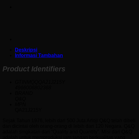
Deskripsi
Informasi Tambahan
Product Identifiers
GTINMQQQA21J215Y
4966006802368
BRAND
Q&Q
MPN
QA21J215Y
Sejak Tahun 1976, lebih dari 500 Juta Arloji Q&Q telah dibeli
dan dicintai oleh orang-orang di lebih dari 120 Negara. Q&Q
adalah singkatan dari “Quality and Quantity”. Misi dari Q&Q
adalah untuk memproduksi jam tangan berkualitas yang