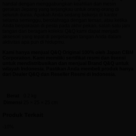
handal dengan menggabungkan keahlian dan mesin
gerakan Jepang yang terjangkau untuk orang-orang di
seluruh dunia. Apakah Anda sedang bekerja di kantor
selama seminggu, berolahraga dengan teman, atau ketika
Anda berpakaian di pesta pada akhir pekan, salah satu jam
tangan dari beragam koleksi Q&Q kami dapat menjadi
aksesori yang tepat di pergelangan tangan Anda dalam
aktivitas apa pun di hidupmu.
Kami hanya menjual Q&Q Original 100% oleh Japan CBM
Corporation. Kami memiliki sertifikat resmi dan lisensi
untuk mendistribusikan dan menjual Brand Q&Q untuk
wilayah Indonesia. Pastikan Anda membeli produk hanya
dari Dealer Q&Q dan Reseller Resmi di Indonesia.
Berat
0.2 kg
Dimensi
25 × 25 × 25 cm
Produk Terkait
-10%