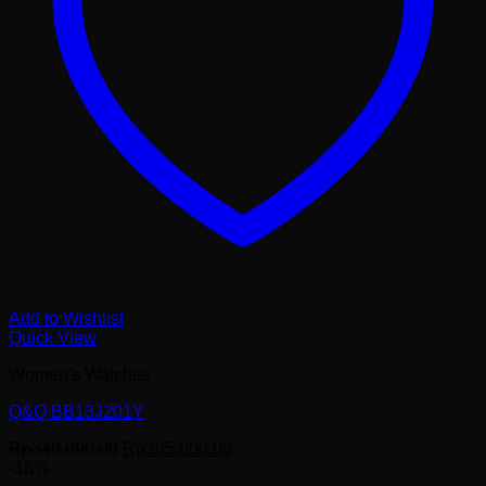
Add to Wishlist
Quick View
Women's Watches
Q&Q BB13J201Y
Harga
Harga
Rp
340,000.00
Rp
305,000.00
aslinya
saat
-18%