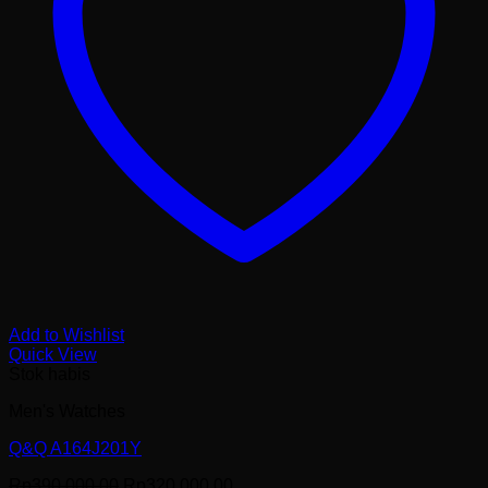
Add to Wishlist
Quick View
Stok habis
Men's Watches
Q&Q A164J201Y
Harga
Harga
Rp
390,000.00
Rp
320,000.00