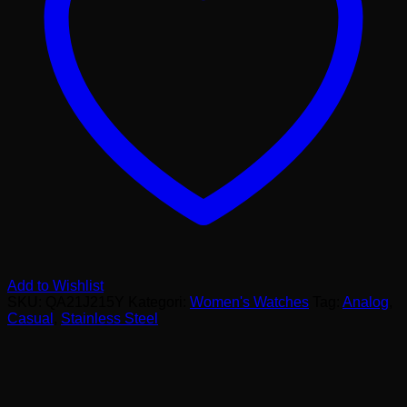
Add to Wishlist
SKU:
QA21J215Y
Kategori:
Women's Watches
Tag:
Analog
,
Casual
,
Stainless Steel