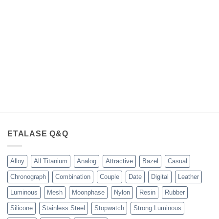
Rp350,000.00.
adalah:
Rp255,000.00.
ada
Rp295,000.00.
Rp1
ETALASE Q&Q
Alloy
All Titanium
Analog
Attractive
Bazel
Casual
Chronograph
Combination
Couple
Date
Digital
Leather
Luminous
Mesh
Moonphase
Nylon
Resin
Rubber
Silicone
Stainless Steel
Stopwatch
Strong Luminous