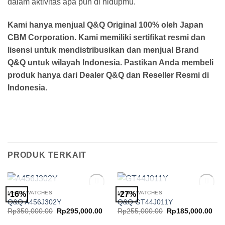
dalam aktivitas apa pun di hidupmu.
Kami hanya menjual Q&Q Original 100% oleh Japan
CBM Corporation. Kami memiliki sertifikat resmi dan
lisensi untuk mendistribusikan dan menjual Brand
Q&Q untuk wilayah Indonesia. Pastikan Anda membeli
produk hanya dari Dealer Q&Q dan Reseller Resmi di
Indonesia.
PRODUK TERKAIT
STOK HABIS
STOK HABIS
MEN'S WATCHES
MEN'S WATCHES
-16%
-27%
Add to
Add to
Q&Q A456J302Y
Q&Q GT44J011Y
Wishlist
Wishlist
Harga
Harga
Harga
Har
Rp
350,000.00
Rp
295,000.00
Rp
255,000.00
Rp
185,000.00
aslinya
saat
aslinya
saa
adalah:
ini
adalah:
ini