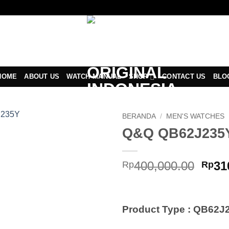
HOME
ABOUT US
WATCH MANUAL
SHOP
CONTACT US
BLO
BERANDA
/
MEN'S WATCHES
Q&Q QB62J235
Add to
Wishlist
Harg
400,000.00
31
Rp
Rp
asli
adal
Rp40
Product Type : QB62J