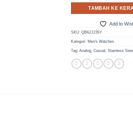
TAMBAH KE KER
Add to Wish
SKU:
QB62J235Y
Kategori:
Men's Watches
Tag:
Analog
,
Casual
,
Stainless Stee