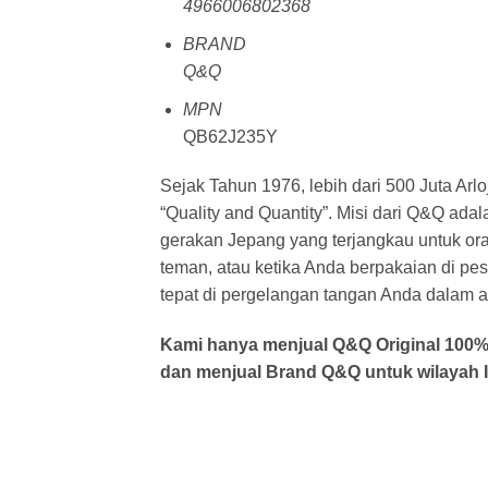
4966006802368
BRAND
Q&Q
MPN
QB62J235Y
Sejak Tahun 1976, lebih dari 500 Juta Arlo
“Quality and Quantity”. Misi dari Q&Q a
gerakan Jepang yang terjangkau untuk or
teman, atau ketika Anda berpakaian di pe
tepat di pergelangan tangan Anda dalam ak
Kami hanya menjual Q&Q Original 100% o
dan menjual Brand Q&Q untuk wilayah I