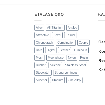
ETALASE Q&Q
F.A
Alloy
All Titanium
Analog
Attractive
Bazel
Casual
Car
Chronograph
Combination
Couple
Date
Digital
Leather
Luminous
Kon
Mesh
Moonphase
Nylon
Resin
Res
Rubber
Silicone
Stainless Steel
Keb
Stopwatch
Strong Luminous
Superior
Titanium
Zinc Alloy