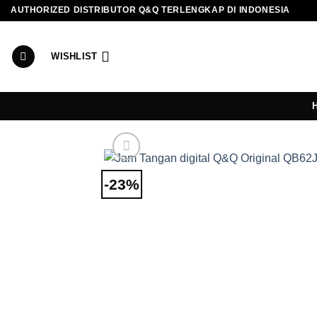
Skip
AUTHORIZED DISTRIBUTOR Q&Q TERLENGKAP DI INDONESIA
to
content
WISHLIST
-23%