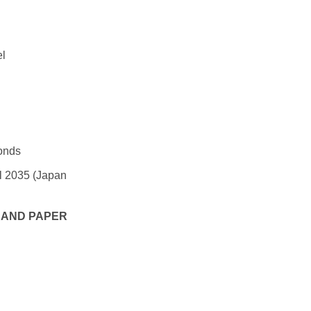
el
conds
l 2035 (Japan
 AND PAPER