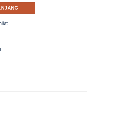
ANJANG
list
l