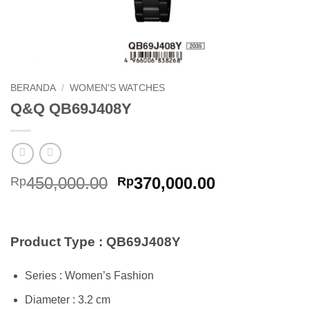
BERANDA
/
WOMEN'S WATCHES
Q&Q QB69J408Y
Harga
Harga
450,000.00
370,000.00
Rp
Rp
aslinya
saat
adalah:
ini
Rp450,000.00.
adalah:
Product Type : QB69J408Y
Rp370,000.0
Series : Women’s Fashion
Diameter : 3.2 cm