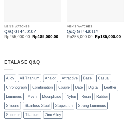
MEN'S WATCHES
MEN'S WATCHES
Q&Q GT44J010Y
Q&Q GT44J011Y
Harga
Harga
Harga
Har
Rp
255,000.00
Rp
185,000.00
Rp
255,000.00
Rp
185,000.00
aslinya
saat
aslinya
saa
adalah:
ini
adalah:
ini
Rp255,000.00.
adalah:
Rp255,000.00.
ada
Rp185,000.00.
Rp1
ETALASE Q&Q
Alloy
All Titanium
Analog
Attractive
Bazel
Casual
Chronograph
Combination
Couple
Date
Digital
Leather
Luminous
Mesh
Moonphase
Nylon
Resin
Rubber
Silicone
Stainless Steel
Stopwatch
Strong Luminous
Superior
Titanium
Zinc Alloy