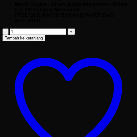
Watch Engine : Japan Quartz Movement – Miyota
Cal. 2415 (Japan Movement)
FREE Q&Q WATCH BOX AND PAPER BAG
INCLUDED
Kuantitas
Q&Q
Tambah ke keranjang
A49A-
001PY