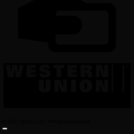
W
U
© 2022 QNQ.CO.ID - All Rights Reserved