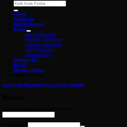
Pencarian
untuk:
Home
About Us
Watch Manual
Shop
Men’s Watches
Women’s Watches
Couple’s Watches
Kid’s Watches
Stopwatches
Contact Us
BLOG
Masuk / Daftar
Follow Us On
Login with
Facebook
Login with
Google
Masuk
Wajib
Nama pengguna atau alamat email
*
Wajib
Kata sandi
*