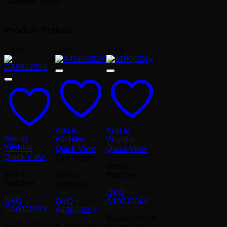
Gender
Men's
Produk Terkait
-18%
-16%
-17%
Add to
Add to
Add to
Wishlist
Wishlist
Wishlist
Quick View
Quick View
Quick View
Stok habis
Men's
Men's
Men's
Watches
Watches
Watches
Q&Q
Q&Q
Q&Q
A190J204Y
CA08J205Y
A456J302Y
Rp
360,000.00
Rp
450,000.00