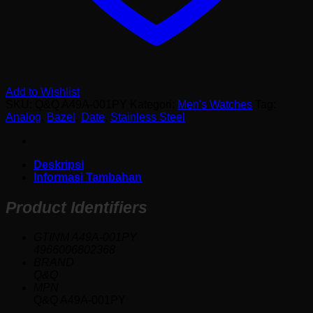
Add to Wishlist
SKU:
Q&Q A49A-001PY
Kategori:
Men's Watches
Tag:
Analog
,
Bazel
,
Date
,
Stainless Steel
Deskripsi
Informasi Tambahan
Product Identifiers
GTINM A49A-001PY
4966006802368
BRAND
Q&Q
MPN
Q&Q A49A-001PY