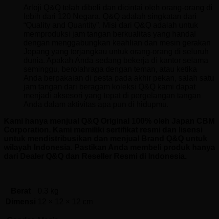
Arloji Q&Q telah dibeli dan dicintai oleh orang-orang di
lebih dari 120 Negara. Q&Q adalah singkatan dari
“Quality and Quantity”. Misi dari Q&Q adalah untuk
memproduksi jam tangan berkualitas yang handal
dengan menggabungkan keahlian dan mesin gerakan
Jepang yang terjangkau untuk orang-orang di seluruh
dunia. Apakah Anda sedang bekerja di kantor selama
seminggu, berolahraga dengan teman, atau ketika
Anda berpakaian di pesta pada akhir pekan, salah satu
jam tangan dari beragam koleksi Q&Q kami dapat
menjadi aksesori yang tepat di pergelangan tangan
Anda dalam aktivitas apa pun di hidupmu.
Kami hanya menjual Q&Q Original 100% oleh Japan CBM
Corporation. Kami memiliki sertifikat resmi dan lisensi
untuk mendistribusikan dan menjual Brand Q&Q untuk
wilayah Indonesia. Pastikan Anda membeli produk hanya
dari Dealer Q&Q dan Reseller Resmi di Indonesia.
Berat
0.3 kg
Dimensi
12 × 12 × 12 cm