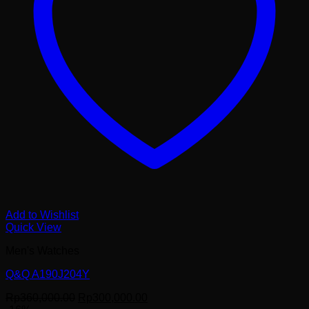
Add to Wishlist
Quick View
Men's Watches
Q&Q A190J204Y
Harga
Harga
Rp
360,000.00
Rp
300,000.00