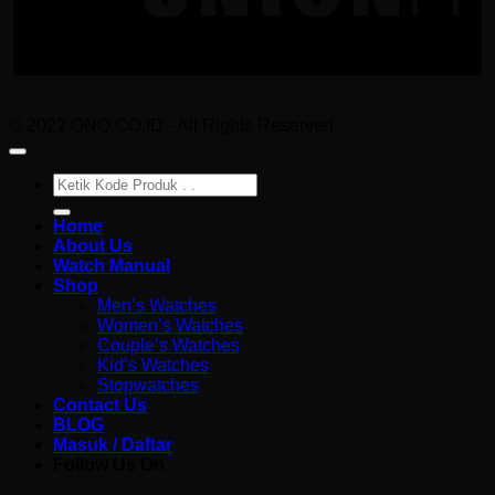
© 2022 QNQ.CO.ID - All Rights Reserved
Pencarian
untuk:
Home
About Us
Watch Manual
Shop
Men’s Watches
Women’s Watches
Couple’s Watches
Kid’s Watches
Stopwatches
Contact Us
BLOG
Masuk / Daftar
Follow Us On