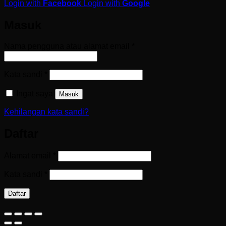
Login with
Facebook
Login with
Google
Masuk
Wajib
Nama pengguna atau alamat email
*
Wajib
Kata sandi
*
Ingat saya
Masuk
Kehilangan kata sandi?
Daftar
Wajib
Alamat email
*
Wajib
Kata sandi
*
Daftar