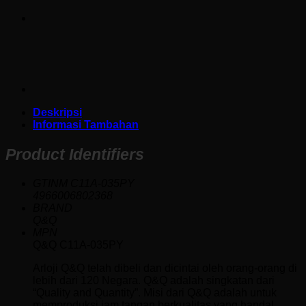
Deskripsi
Informasi Tambahan
Product Identifiers
GTINM C11A-035PY
4966006802368
BRAND
Q&Q
MPN
Q&Q C11A-035PY
Arloji Q&Q telah dibeli dan dicintai oleh orang-orang di
lebih dari 120 Negara. Q&Q adalah singkatan dari
“Quality and Quantity”. Misi dari Q&Q adalah untuk
memproduksi jam tangan berkualitas yang handal