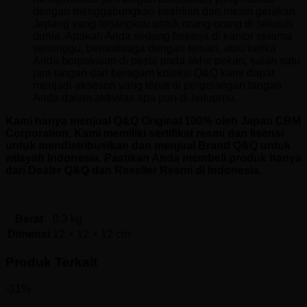
dengan menggabungkan keahlian dan mesin gerakan
Jepang yang terjangkau untuk orang-orang di seluruh
dunia. Apakah Anda sedang bekerja di kantor selama
seminggu, berolahraga dengan teman, atau ketika
Anda berpakaian di pesta pada akhir pekan, salah satu
jam tangan dari beragam koleksi Q&Q kami dapat
menjadi aksesori yang tepat di pergelangan tangan
Anda dalam aktivitas apa pun di hidupmu.
Kami hanya menjual Q&Q Original 100% oleh Japan CBM
Corporation. Kami memiliki sertifikat resmi dan lisensi
untuk mendistribusikan dan menjual Brand Q&Q untuk
wilayah Indonesia. Pastikan Anda membeli produk hanya
dari Dealer Q&Q dan Reseller Resmi di Indonesia.
Berat
0.3 kg
Dimensi
12 × 12 × 12 cm
Produk Terkait
-31%