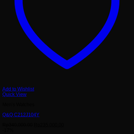
Add to Wishlist
Quick View
Men's Watches
Q&Q C212J104Y
Harga
Harga
Rp
340,000.00
Rp
235,000.00
aslinya
saat
-17%