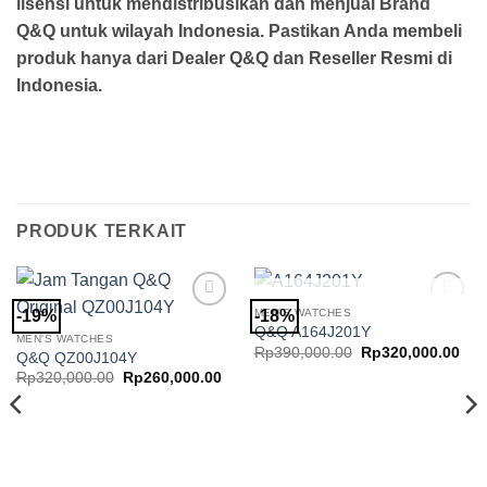
lisensi untuk mendistribusikan dan menjual Brand
Q&Q untuk wilayah Indonesia. Pastikan Anda membeli
produk hanya dari Dealer Q&Q dan Reseller Resmi di
Indonesia.
PRODUK TERKAIT
STOK HABIS
MEN'S WATCHES
-19%
-18%
Add to
Add to
Q&Q A164J201Y
Wishlist
Wishlist
MEN'S WATCHES
Harga
Har
Rp
390,000.00
Rp
320,000.00
Q&Q QZ00J104Y
aslinya
saa
Harga
Harga
Rp
320,000.00
Rp
260,000.00
adalah:
ini
aslinya
saat
Rp390,000.00.
ada
adalah:
ini
Rp3
Rp320,000.00.
adalah:
Rp260,000.00.