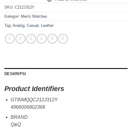
SKU:
C212J312Y
Kategori:
Men's Watches
Tag:
Analog
,
Casual
,
Leather
DESKRIPSI
Product Identifiers
GTINMQQC212J312Y
4966006802368
BRAND
Q&Q