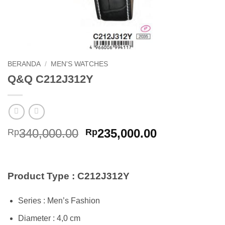
BERANDA
/
MEN'S WATCHES
Q&Q C212J312Y
Harga
Harga
340,000.00
235,000.00
Rp
Rp
aslinya
saat
adalah:
ini
Rp340,000.00.
adalah:
Product Type : C212J312Y
Rp235,000.0
Series : Men’s Fashion
Diameter : 4,0 cm