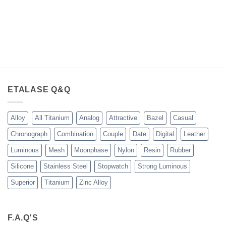
rga
at
alah:
300,000.00.
ETALASE Q&Q
Alloy
All Titanium
Analog
Attractive
Bazel
Casual
Chronograph
Combination
Couple
Date
Digital
Leather
Luminous
Mesh
Moonphase
Nylon
Resin
Rubber
Silicone
Stainless Steel
Stopwatch
Strong Luminous
Superior
Titanium
Zinc Alloy
F.A.Q'S