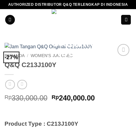
Skip
AUTHORIZED DISTRIBUTOR Q&Q TERLENGKAP DI INDONESIA
to
content
BERANDA
/
WOMEN'S WATCHES
-27%
Add to
Q&Q C213J100Y
Wishlist
Harga
Harga
330,000.00
240,000.00
Rp
Rp
aslinya
saat
adalah:
ini
Rp330,000.00.
adalah:
Product Type : C213J100Y
Rp240,000.0