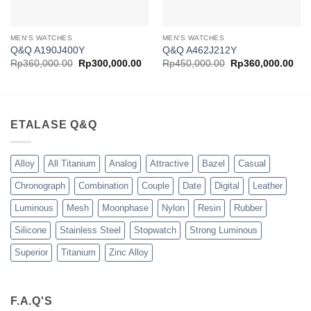
MEN'S WATCHES
MEN'S WATCHES
Q&Q A190J400Y
Q&Q A462J212Y
Harga
Harga
Harga
Har
Rp
360,000.00
Rp
300,000.00
Rp
450,000.00
Rp
360,000.00
aslinya
saat
aslinya
saa
adalah:
ini
adalah:
ini
Rp360,000.00.
adalah:
Rp450,000.00.
ada
Rp300,000.00.
Rp3
ETALASE Q&Q
Alloy
All Titanium
Analog
Attractive
Bazel
Casual
Chronograph
Combination
Couple
Date
Digital
Leather
Luminous
Mesh
Moonphase
Nylon
Resin
Rubber
Silicone
Stainless Steel
Stopwatch
Strong Luminous
Superior
Titanium
Zinc Alloy
F.A.Q'S