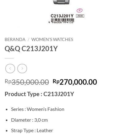
BERANDA
/
WOMEN'S WATCHES
Q&Q C213J201Y
Harga
Harga
350,000.00
270,000.00
Rp
Rp
aslinya
saat
Product Type : C213J201Y
adalah:
ini
Rp350,000.00.
adalah:
Series : Women’s Fashion
Rp270,000.0
Diameter : 3,0 cm
Strap Type : Leather