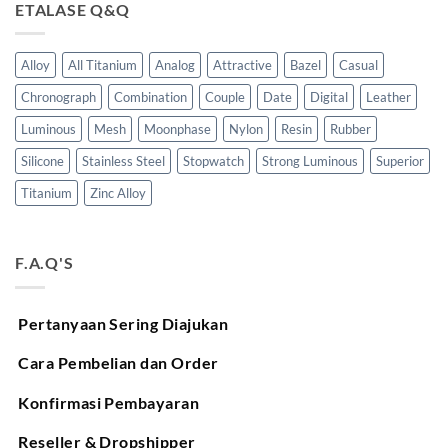
ETALASE Q&Q
Alloy
All Titanium
Analog
Attractive
Bazel
Casual
Chronograph
Combination
Couple
Date
Digital
Leather
Luminous
Mesh
Moonphase
Nylon
Resin
Rubber
Silicone
Stainless Steel
Stopwatch
Strong Luminous
Superior
Titanium
Zinc Alloy
F.A.Q'S
Pertanyaan Sering Diajukan
Cara Pembelian dan Order
Konfirmasi Pembayaran
Reseller & Dropshipper