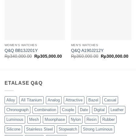
WOMEN'S WATCHES
MEN'S WATCHES
Q&Q BB13J201Y
Q&Q A190J212Y
Harga
Harga
Harga
Har
Rp
340,000.00
Rp
305,000.00
Rp
360,000.00
Rp
300,000.00
aslinya
saat
aslinya
saa
adalah:
ini
adalah:
ini
Rp340,000.00.
adalah:
Rp360,000.00.
ada
Rp305,000.00.
Rp3
ETALASE Q&Q
Alloy
All Titanium
Analog
Attractive
Bazel
Casual
Chronograph
Combination
Couple
Date
Digital
Leather
Luminous
Mesh
Moonphase
Nylon
Resin
Rubber
Silicone
Stainless Steel
Stopwatch
Strong Luminous