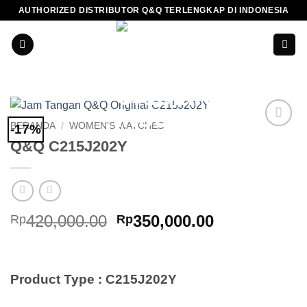
Skip
AUTHORIZED DISTRIBUTOR Q&Q TERLENGKAP DI INDONESIA
to
content
BERANDA
/
WOMEN'S WATCHES
-17%
Add to
Q&Q C215J202Y
Wishlist
Harga
Harga
420,000.00
350,000.00
Rp
Rp
aslinya
saat
adalah:
ini
Rp420,000.00.
adalah:
Product Type : C215J202Y
Rp350,000.0