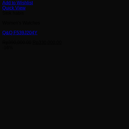
Add to Wishlist
Quick View
Stok habis
Women's Watches
Q&Q F539J204Y
Harga
Harga
Rp
390,000.00
Rp
330,000.00
aslinya
saat
-16%
adalah:
ini
Rp390,000.00.
adalah:
Rp330,000.00.