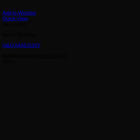
Add to Wishlist
Quick View
Stok habis
Men's Watches
Q&Q A456J104Y
Harga
Harga
Rp
350,000.00
Rp
295,000.00
aslinya
saat
-14%
adalah:
ini
Rp350,000.00.
adalah:
Rp295,000.00.