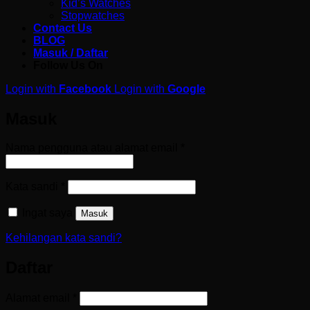
Kid’s Watches
Stopwatches
Contact Us
BLOG
Masuk / Daftar
Follow Us On
Login with
Facebook
Login with
Google
Masuk
Wajib
Nama pengguna atau alamat email
*
Wajib
Kata sandi
*
Ingat saya
Masuk
Kehilangan kata sandi?
Daftar
Wajib
Alamat email
*