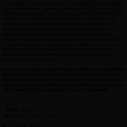
Sejak Tahun 1976, lebih dari 500 Juta Arloji Q&Q telah dibeli
dan dicintai oleh orang-orang di lebih dari 120 Negara. Q&Q
adalah singkatan dari “Quality and Quantity”. Misi dari Q&Q
adalah untuk memproduksi jam tangan berkualitas yang
handal dengan menggabungkan keahlian dan mesin
gerakan Jepang yang terjangkau untuk orang-orang di
seluruh dunia. Apakah Anda sedang bekerja di kantor
selama seminggu, berolahraga dengan teman, atau ketika
Anda berpakaian di pesta pada akhir pekan, salah satu jam
tangan dari beragam koleksi Q&Q kami dapat menjadi
aksesori yang tepat di pergelangan tangan Anda dalam
aktivitas apa pun di hidupmu.
Kami hanya menjual Q&Q Original 100% oleh Japan CBM
Corporation. Kami memiliki sertifikat resmi dan lisensi
untuk mendistribusikan dan menjual Brand Q&Q untuk
wilayah Indonesia. Pastikan Anda membeli produk hanya
dari Dealer Q&Q dan Reseller Resmi di Indonesia.
Berat
0.3 kg
Dimensi
12 × 12 × 12 cm