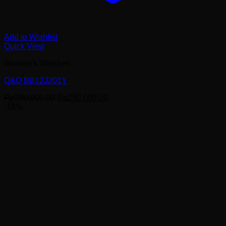
Add to Wishlist
Quick View
Women's Watches
Q&Q BB12J201Y
Harga
Harga
Rp
290,000.00
Rp
250,000.00
aslinya
saat
-18%
adalah:
ini
Rp290,000.00.
adalah:
Rp250,000.00.