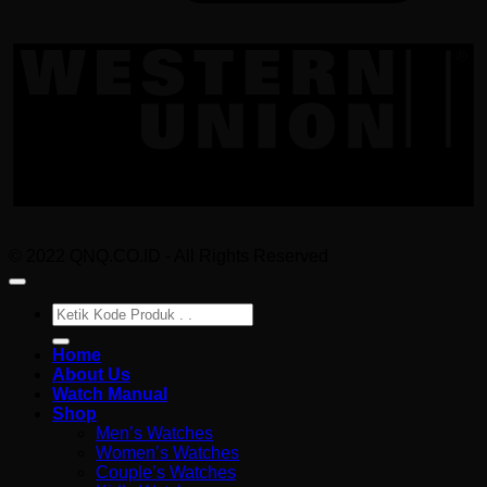
W
U
© 2022 QNQ.CO.ID - All Rights Reserved
Pencarian
untuk:
Home
About Us
Watch Manual
Shop
Men’s Watches
Women’s Watches
Couple’s Watches