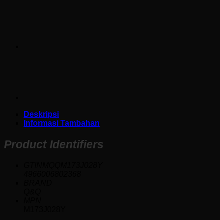
Deskripsi
Informasi Tambahan
Product Identifiers
GTINMQQM173J028Y
4966006802368
BRAND
Q&Q
MPN
M173J028Y