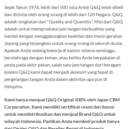
Sejak Tahun 1976, lebih dari 500 Juta Arloji Q&Q telah dibeli
dan dicintai oleh orang-orang di lebih dari 120 Negara. Q&Q
adalah singkatan dari “Quality and Quantity”. Misi dari Q&Q
adalah untuk memproduksi jam tangan berkualitas yang
handal dengan menggabungkan keahlian dan mesin gerakan
Jepang yang terjangkau untuk orang-orang di seluruh dunia.
Apakah Anda sedang bekerja di kantor selama seminggu,
berolahraga dengan teman, atau ketika Anda berpakaian di
pesta pada akhir pekan, salah satu jam tangan dari beragam
koleksi Q&Q kami dapat menjadi aksesori yang tepat di
pergelangan tangan Anda dalam aktivitas apa pun di
hidupmu.
Kami hanya menjual Q&Q Original 100% oleh Japan CBM
Corporation. Kami memiliki sertifikat resmi dan lisensi
untuk mendistribusikan dan menjual Brand Q&Q untuk
wilayah Indonesia. Pastikan Anda membeli produk hanya
dari Dealer Q&Q dan Reseller Resmi di Indonesia.