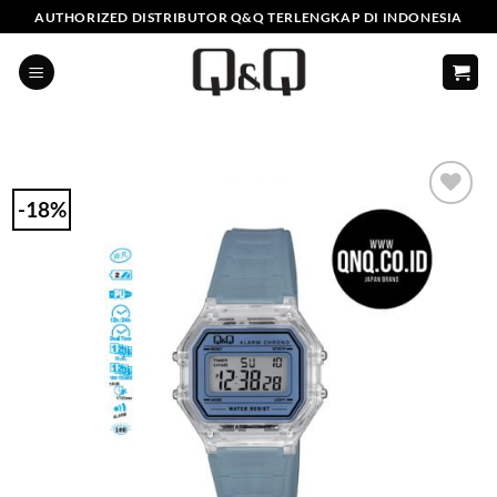
Skip
AUTHORIZED DISTRIBUTOR Q&Q TERLENGKAP DI INDONESIA
to
content
-18%
Add to
Wishlist