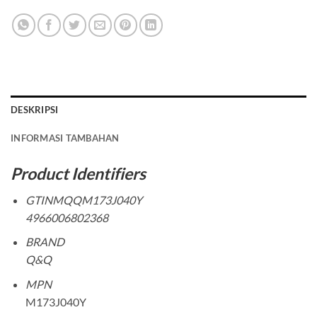
DESKRIPSI
INFORMASI TAMBAHAN
Product Identifiers
GTINMQQM173J040Y
4966006802368
BRAND
Q&Q
MPN
M173J040Y