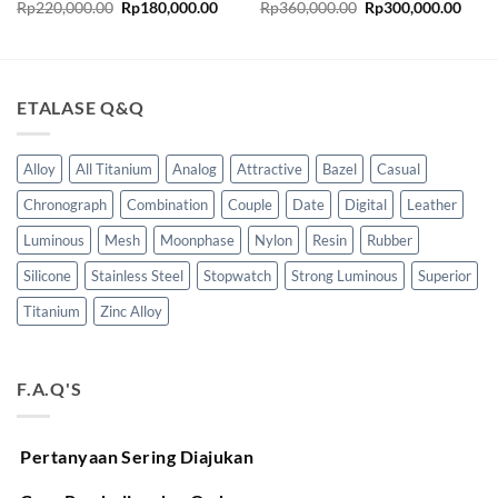
ga
Harga
Harga
Harga
Harg
Rp
220,000.00
Rp
180,000.00
Rp
360,000.00
Rp
300,000.00
t
aslinya
saat
aslinya
saat
adalah:
ini
adalah:
ini
lah:
Rp220,000.00.
adalah:
Rp360,000.00.
adala
30,000.00.
Rp180,000.00.
Rp30
ETALASE Q&Q
Alloy
All Titanium
Analog
Attractive
Bazel
Casual
Chronograph
Combination
Couple
Date
Digital
Leather
Luminous
Mesh
Moonphase
Nylon
Resin
Rubber
Silicone
Stainless Steel
Stopwatch
Strong Luminous
Superior
Titanium
Zinc Alloy
F.A.Q'S
Pertanyaan Sering Diajukan