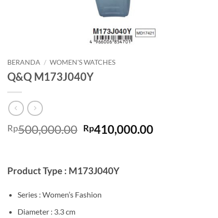
BERANDA
/
WOMEN'S WATCHES
Q&Q M173J040Y
Harga
Harga
500,000.00
410,000.00
Rp
Rp
aslinya
saat
adalah:
ini
Rp500,000.00.
adalah:
Product Type : M173J040Y
Rp410,000.0
Series : Women’s Fashion
Diameter : 3.3 cm