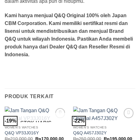
dalam aktivitas apa pun di hidupmu.
Kami hanya menjual Q&Q Original 100% oleh Japan
CBM Corporation. Kami memiliki sertifikat resmi dan
lisensi untuk mendistribusikan dan menjual Brand
Q&Q untuk wilayah Indonesia. Pastikan Anda membeli
produk hanya dari Dealer Q&Q dan Reseller Resmi di
Indonesia.
PRODUK TERKAIT
-19%
-22%
STOK HABIS
Add to
Add to
Wishlist
Wishlist
WOMEN'S WATCHES
WOMEN'S WATCHES
Q&Q VP33J016Y
Q&Q A457J302Y
Harga
Harga
Harga
Har
Rp
210,000.00
Rp
170,000.00
Rp
250,000.00
Rp
195,000.00