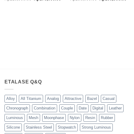
aslinya
saat
aslinya
saa
adalah:
ini
adalah:
ini
Rp210,000.00.
adalah:
Rp250,000.00.
ada
Rp170,000.00.
Rp1
ETALASE Q&Q
Alloy
All Titanium
Analog
Attractive
Bazel
Casual
Chronograph
Combination
Couple
Date
Digital
Leather
Luminous
Mesh
Moonphase
Nylon
Resin
Rubber
Silicone
Stainless Steel
Stopwatch
Strong Luminous