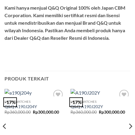
Kami hanya menjual Q&Q Original 100% oleh Japan CBM
Corporation. Kami memiliki sertifikat resmi dan lisensi
untuk mendistribusikan dan menjual Brand Q&Q untuk
wilayah Indonesia. Pastikan Anda membeli produk hanya
dari Dealer Q&Q dan Reseller Resmi di Indonesia.
PRODUK TERKAIT
-17%
-17%
MEN'S WATCHES
MEN'S WATCHES
Add to
Add to
Q&Q A190J204Y
Q&Q A190J202Y
Wishlist
Wishlist
Harga
Harga
Harga
Harg
Rp
360,000.00
Rp
300,000.00
Rp
360,000.00
Rp
300,000.00
aslinya
saat
aslinya
saat
adalah:
ini
adalah:
ini
Rp360,000.00.
adalah:
Rp360,000.00.
adala
Rp300,000.00.
Rp30