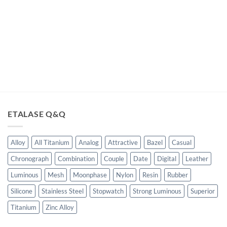
ga
t
lah:
05,000.00.
ETALASE Q&Q
Alloy
All Titanium
Analog
Attractive
Bazel
Casual
Chronograph
Combination
Couple
Date
Digital
Leather
Luminous
Mesh
Moonphase
Nylon
Resin
Rubber
Silicone
Stainless Steel
Stopwatch
Strong Luminous
Superior
Titanium
Zinc Alloy