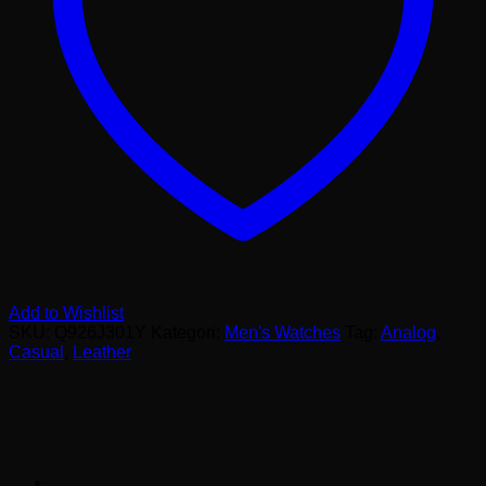
Add to Wishlist
SKU:
Q926J301Y
Kategori:
Men's Watches
Tag:
Analog
,
Casual
,
Leather