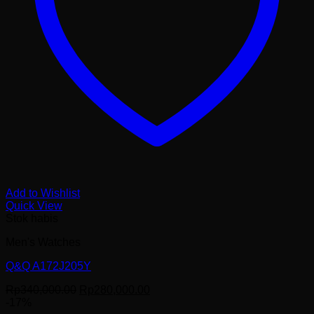
Add to Wishlist
Quick View
Stok habis
Men's Watches
Q&Q A172J205Y
Harga
Harga
Rp
340,000.00
Rp
280,000.00
aslinya
saat
-17%