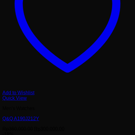
Add to Wishlist
Quick View
Men's Watches
Q&Q A190J212Y
Harga
Harga
Rp
360,000.00
Rp
300,000.00
aslinya
saat
-18%