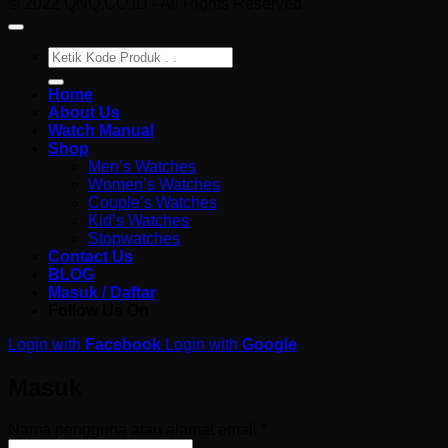
© 2022 QNQ.CO.ID - All Rights Reserved
Pencarian
untuk:
Home
About Us
Watch Manual
Shop
Men’s Watches
Women’s Watches
Couple’s Watches
Kid’s Watches
Stopwatches
Contact Us
BLOG
Masuk / Daftar
Follow Us On
Login with
Facebook
Login with
Google
Masuk
Wajib
Nama pengguna atau alamat email
*