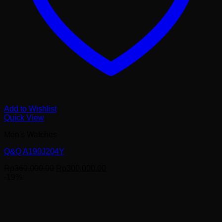
Add to Wishlist
Quick View
Men's Watches
Q&Q A190J204Y
Harga
Harga
Rp
360,000.00
Rp
300,000.00
aslinya
saat
-19%
adalah:
ini
Rp360,000.00.
adalah:
Rp300,000.00.