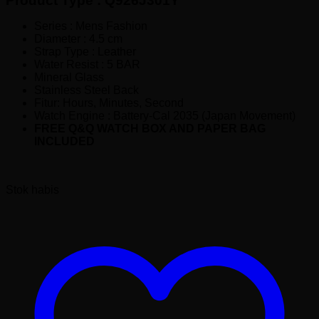
Product Type : Q926J301Y
Rp290,000.00.
Series : Mens Fashion
Diameter : 4.5 cm
Strap Type : Leather
Water Resist : 5 BAR
Mineral Glass
Stainless Steel Back
Fitur: Hours, Minutes, Second
Watch Engine : Battery-Cal 2035 (Japan Movement)
FREE Q&Q WATCH BOX AND PAPER BAG
INCLUDED
Stok habis