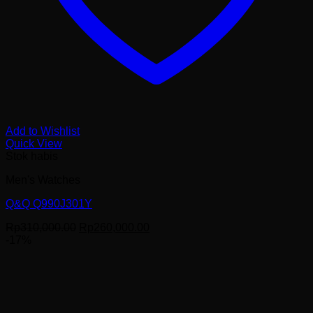
Add to Wishlist
Quick View
Stok habis
Men's Watches
Q&Q Q990J301Y
Harga
Harga
Rp
310,000.00
Rp
260,000.00
aslinya
saat
-17%
adalah:
ini
Rp310,000.00.
adalah:
Rp260,000.00.