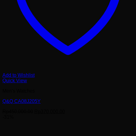
Add to Wishlist
Quick View
Men's Watches
Q&Q CA08J205Y
Harga
Harga
Rp
450,000.00
Rp
370,000.00
aslinya
saat
-31%
adalah:
ini
Rp450,000.00.
adalah:
Rp370,000.00.