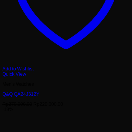
Add to Wishlist
Quick View
Men's Watches
Q&Q QA24J312Y
Harga
Harga
Rp
270,000.00
Rp
220,000.00
aslinya
saat
-18%
adalah:
ini
Rp270,000.00.
adalah:
Rp220,000.00.