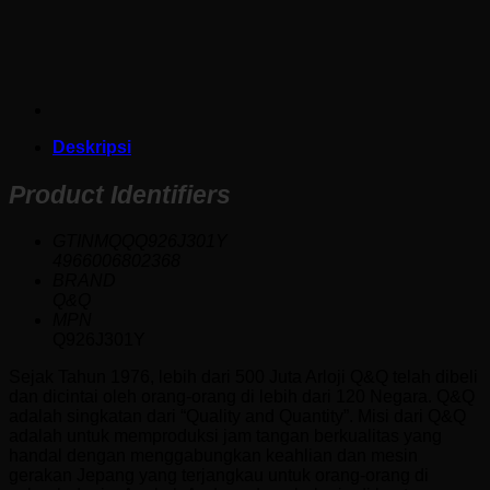
Deskripsi
Product Identifiers
GTINMQQQ926J301Y
4966006802368
BRAND
Q&Q
MPN
Q926J301Y
Sejak Tahun 1976, lebih dari 500 Juta Arloji Q&Q telah dibeli
dan dicintai oleh orang-orang di lebih dari 120 Negara. Q&Q
adalah singkatan dari “Quality and Quantity”. Misi dari Q&Q
adalah untuk memproduksi jam tangan berkualitas yang
handal dengan menggabungkan keahlian dan mesin
gerakan Jepang yang terjangkau untuk orang-orang di