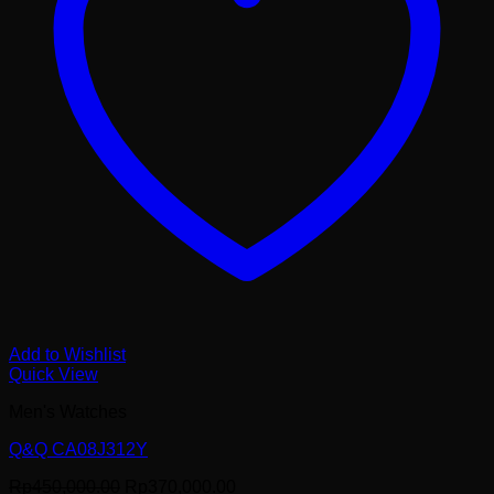
Add to Wishlist
Quick View
Men's Watches
Q&Q CA08J312Y
Harga
Harga
Rp
450,000.00
Rp
370,000.00