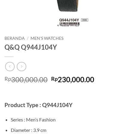
BERANDA
/
MEN'S WATCHES
Q&Q Q944J104Y
Harga
Harga
300,000.00
230,000.00
Rp
Rp
aslinya
saat
adalah:
ini
Rp300,000.00.
adalah:
Product Type : Q944J104Y
Rp230,000.0
Series : Men’s Fashion
Diameter : 3.9 cm