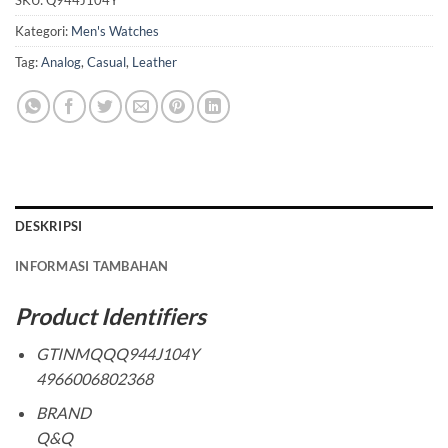
SKU:
Q944J104Y
Kategori:
Men's Watches
Tag:
Analog
,
Casual
,
Leather
DESKRIPSI
INFORMASI TAMBAHAN
Product Identifiers
GTINMQQQ944J104Y
4966006802368
BRAND
Q&Q