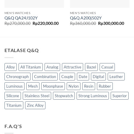
MEN'S WATCHES
MEN'S WATCHES
Q&Q QA24J102Y
Q&Q A200j502Y
Harga
Harga
Harga
Harg
Rp
270,000.00
Rp
220,000.00
Rp
360,000.00
Rp
300,000.00
aslinya
saat
aslinya
saat
adalah:
ini
adalah:
ini
Rp270,000.00.
adalah:
Rp360,000.00.
adala
Rp220,000.00.
Rp30
ETALASE Q&Q
Alloy
All Titanium
Analog
Attractive
Bazel
Casual
Chronograph
Combination
Couple
Date
Digital
Leather
Luminous
Mesh
Moonphase
Nylon
Resin
Rubber
Silicone
Stainless Steel
Stopwatch
Strong Luminous
Superior
Titanium
Zinc Alloy
F.A.Q'S