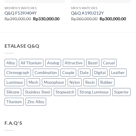
WOMEN'S WATCHES
MEN'S WATCHES
Q&Q F539J404Y
Q&Q A190J212Y
Harga
Harga
Harga
Harg
Rp
390,000.00
Rp
330,000.00
Rp
360,000.00
Rp
300,000.00
aslinya
saat
aslinya
saat
adalah:
ini
adalah:
ini
Rp390,000.00.
adalah:
Rp360,000.00.
adala
Rp330,000.00.
Rp30
ETALASE Q&Q
Alloy
All Titanium
Analog
Attractive
Bazel
Casual
Chronograph
Combination
Couple
Date
Digital
Leather
Luminous
Mesh
Moonphase
Nylon
Resin
Rubber
Silicone
Stainless Steel
Stopwatch
Strong Luminous
Superior
Titanium
Zinc Alloy
F.A.Q'S