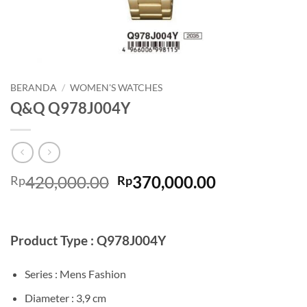
BERANDA
/
WOMEN'S WATCHES
Q&Q Q978J004Y
Harga
Harga
420,000.00
370,000.00
Rp
Rp
aslinya
saat
adalah:
ini
Rp420,000.00.
adalah:
Product Type : Q978J004Y
Rp370,000.0
Series : Mens Fashion
Diameter : 3,9 cm