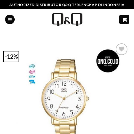
Skip
AUTHORIZED DISTRIBUTOR Q&Q TERLENGKAP DI INDONESIA
to
content
-12%
Add to
Wishlist