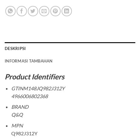
DESKRIPSI
INFORMASI TAMBAHAN
Product Identifiers
GTINM148JQ982J312Y
4966006802368
BRAND
Q&Q
MPN
Q982J312Y