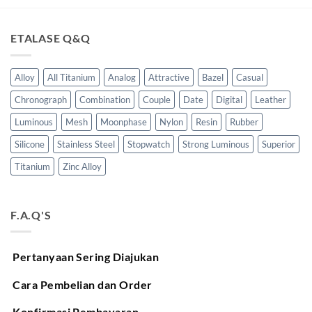
Rp650,000.00.
adalah:
Rp450,000.00.
adala
Rp550,000.00.
Rp37
ETALASE Q&Q
Alloy
All Titanium
Analog
Attractive
Bazel
Casual
Chronograph
Combination
Couple
Date
Digital
Leather
Luminous
Mesh
Moonphase
Nylon
Resin
Rubber
Silicone
Stainless Steel
Stopwatch
Strong Luminous
Superior
Titanium
Zinc Alloy
F.A.Q'S
Pertanyaan Sering Diajukan
Cara Pembelian dan Order