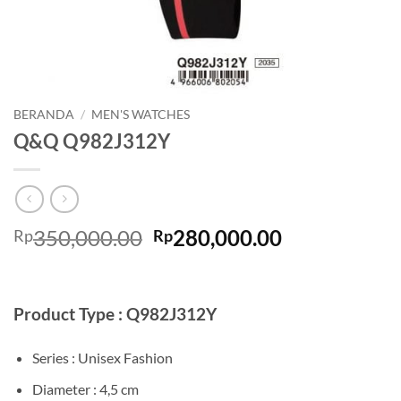
BERANDA
/
MEN'S WATCHES
Q&Q Q982J312Y
Harga
Harga
350,000.00
280,000.00
Rp
Rp
aslinya
saat
adalah:
ini
Rp350,000.00.
adalah:
Product Type : Q982J312Y
Rp280,000.0
Series : Unisex Fashion
Diameter : 4,5 cm