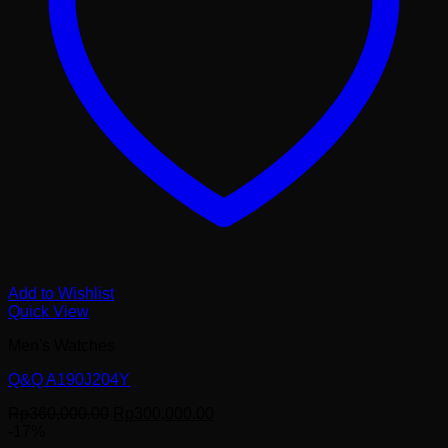
Add to Wishlist
Quick View
Men's Watches
Q&Q A190J204Y
Harga
Harga
Rp
360,000.00
Rp
300,000.00
aslinya
saat
-17%