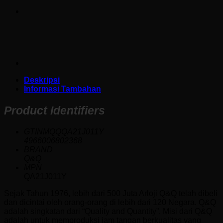
Deskripsi
Informasi Tambahan
Product Identifiers
GTINMQQQA21J011Y
4966006802368
BRAND
Q&Q
MPN
QA21J011Y
Sejak Tahun 1976, lebih dari 500 Juta Arloji Q&Q telah dibeli
dan dicintai oleh orang-orang di lebih dari 120 Negara. Q&Q
adalah singkatan dari “Quality and Quantity”. Misi dari Q&Q
adalah untuk memproduksi jam tangan berkualitas yang