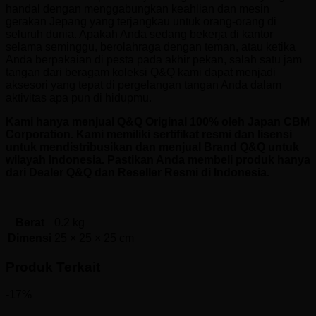
handal dengan menggabungkan keahlian dan mesin
gerakan Jepang yang terjangkau untuk orang-orang di
seluruh dunia. Apakah Anda sedang bekerja di kantor
selama seminggu, berolahraga dengan teman, atau ketika
Anda berpakaian di pesta pada akhir pekan, salah satu jam
tangan dari beragam koleksi Q&Q kami dapat menjadi
aksesori yang tepat di pergelangan tangan Anda dalam
aktivitas apa pun di hidupmu.
Kami hanya menjual Q&Q Original 100% oleh Japan CBM
Corporation. Kami memiliki sertifikat resmi dan lisensi
untuk mendistribusikan dan menjual Brand Q&Q untuk
wilayah Indonesia. Pastikan Anda membeli produk hanya
dari Dealer Q&Q dan Reseller Resmi di Indonesia.
Berat
0.2 kg
Dimensi
25 × 25 × 25 cm
Produk Terkait
-17%