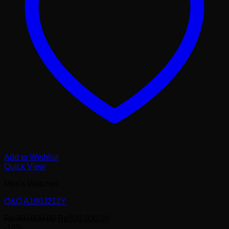
Add to Wishlist
Quick View
Men's Watches
Q&Q A190J212Y
Harga
Harga
Rp
360,000.00
Rp
300,000.00
aslinya
saat
-16%