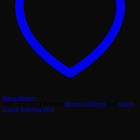
Add to Wishlist
SKU:
QA21J011Y
Kategori:
Women's Watches
Tag:
Analog
,
Casual
,
Stainless Steel