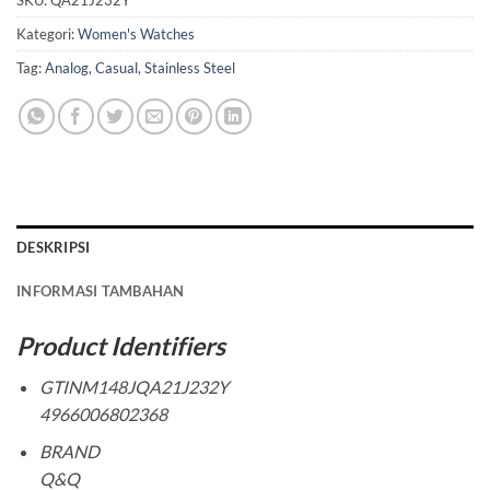
SKU:
QA21J232Y
Kategori:
Women's Watches
Tag:
Analog
,
Casual
,
Stainless Steel
DESKRIPSI
INFORMASI TAMBAHAN
Product Identifiers
GTINM148JQA21J232Y
4966006802368
BRAND
Q&Q