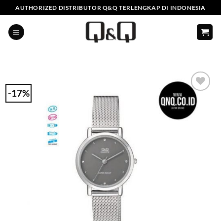
Skip
AUTHORIZED DISTRIBUTOR Q&Q TERLENGKAP DI INDONESIA
to
content
-17%
Add to
Wishlist