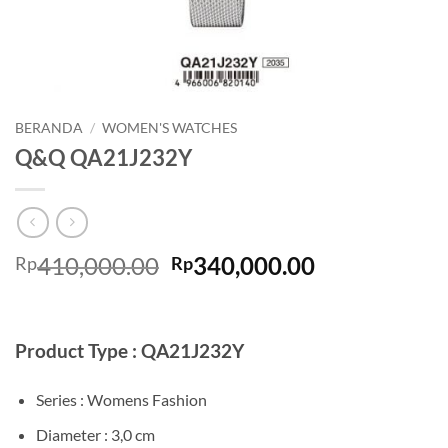
BERANDA
/
WOMEN'S WATCHES
Q&Q QA21J232Y
Harga
Harga
410,000.00
340,000.00
Rp
Rp
aslinya
saat
adalah:
ini
Rp410,000.00.
adalah:
Product Type : QA21J232Y
Rp340,000.0
Series : Womens Fashion
Diameter : 3,0 cm