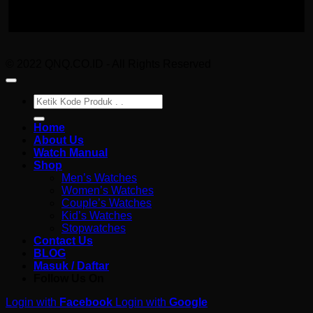
© 2022 QNQ.CO.ID - All Rights Reserved
Pencarian
untuk:
Home
About Us
Watch Manual
Shop
Men’s Watches
Women’s Watches
Couple’s Watches
Kid’s Watches
Stopwatches
Contact Us
BLOG
Masuk / Daftar
Follow Us On
Login with
Facebook
Login with
Google