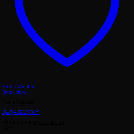
Add to Wishlist
Quick View
Men's Watches
Q&Q A190J201Y
Harga
Harga
Rp
360,000.00
Rp
300,000.00
aslinya
saat
-17%
adalah:
ini