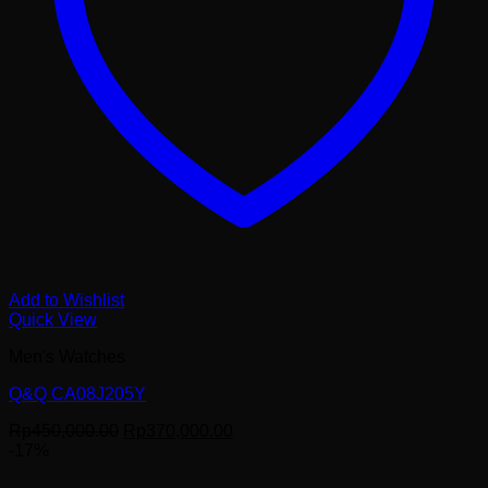
Add to Wishlist
Quick View
Men's Watches
Q&Q CA08J205Y
Harga
Harga
Rp
450,000.00
Rp
370,000.00
aslinya
saat
-17%
adalah:
ini