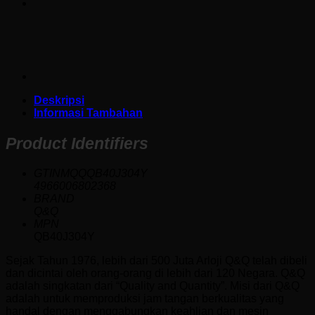
Deskripsi
Informasi Tambahan
Product Identifiers
GTINMQQQB40J304Y
4966006802368
BRAND
Q&Q
MPN
QB40J304Y
Sejak Tahun 1976, lebih dari 500 Juta Arloji Q&Q telah dibeli
dan dicintai oleh orang-orang di lebih dari 120 Negara. Q&Q
adalah singkatan dari “Quality and Quantity”. Misi dari Q&Q
adalah untuk memproduksi jam tangan berkualitas yang
handal dengan menggabungkan keahlian dan mesin