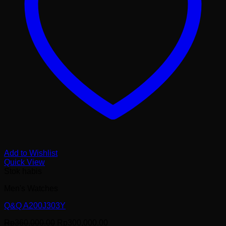
Add to Wishlist
Quick View
Stok habis
Men's Watches
Q&Q A200J303Y
Harga
Harga
Rp
360,000.00
Rp
300,000.00