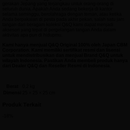
gerakan Jepang yang terjangkau untuk orang-orang di
seluruh dunia. Apakah Anda sedang bekerja di kantor
selama seminggu, berolahraga dengan teman, atau ketika
Anda berpakaian di pesta pada akhir pekan, salah satu jam
tangan dari beragam koleksi Q&Q kami dapat menjadi
aksesori yang tepat di pergelangan tangan Anda dalam
aktivitas apa pun di hidupmu.
Kami hanya menjual Q&Q Original 100% oleh Japan CBM
Corporation. Kami memiliki sertifikat resmi dan lisensi
untuk mendistribusikan dan menjual Brand Q&Q untuk
wilayah Indonesia. Pastikan Anda membeli produk hanya
dari Dealer Q&Q dan Reseller Resmi di Indonesia.
Berat
0.2 kg
Dimensi
25 × 25 × 25 cm
Produk Terkait
-18%