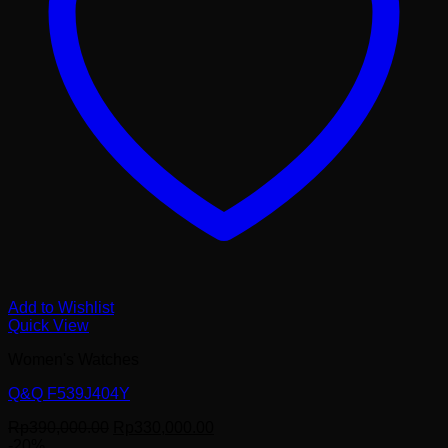
Add to Wishlist
Quick View
Women's Watches
Q&Q F539J404Y
Harga
Harga
Rp
390,000.00
Rp
330,000.00
aslinya
saat
-20%