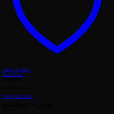
Add to Wishlist
Quick View
Stok habis
Men's Watches
Q&Q A164J201Y
Harga
Harga
Rp
390,000.00
Rp
320,000.00
aslinya
saat
-15%