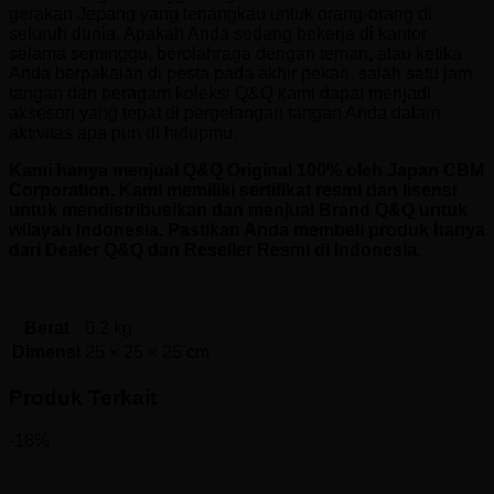
gerakan Jepang yang terjangkau untuk orang-orang di
seluruh dunia. Apakah Anda sedang bekerja di kantor
selama seminggu, berolahraga dengan teman, atau ketika
Anda berpakaian di pesta pada akhir pekan, salah satu jam
tangan dari beragam koleksi Q&Q kami dapat menjadi
aksesori yang tepat di pergelangan tangan Anda dalam
aktivitas apa pun di hidupmu.
Kami hanya menjual Q&Q Original 100% oleh Japan CBM
Corporation. Kami memiliki sertifikat resmi dan lisensi
untuk mendistribusikan dan menjual Brand Q&Q untuk
wilayah Indonesia. Pastikan Anda membeli produk hanya
dari Dealer Q&Q dan Reseller Resmi di Indonesia.
Berat
0.2 kg
Dimensi
25 × 25 × 25 cm
Produk Terkait
-18%