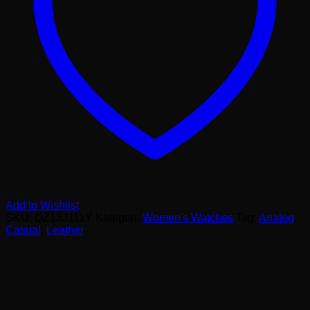
Add to Wishlist
SKU:
QZ13J111Y
Kategori:
Women's Watches
Tag:
Analog
,
Casual
,
Leather