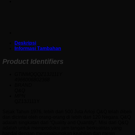
Deskripsi
Informasi Tambahan
Product Identifiers
GTINMQQQZ13J111Y
4966006802368
BRAND
Q&Q
MPN
QZ13J111Y
Sejak Tahun 1976, lebih dari 500 Juta Arloji Q&Q telah dibeli
dan dicintai oleh orang-orang di lebih dari 120 Negara. Q&Q
adalah singkatan dari “Quality and Quantity”. Misi dari Q&Q
adalah untuk memproduksi jam tangan berkualitas yang
handal dengan menggabungkan keahlian dan mesin