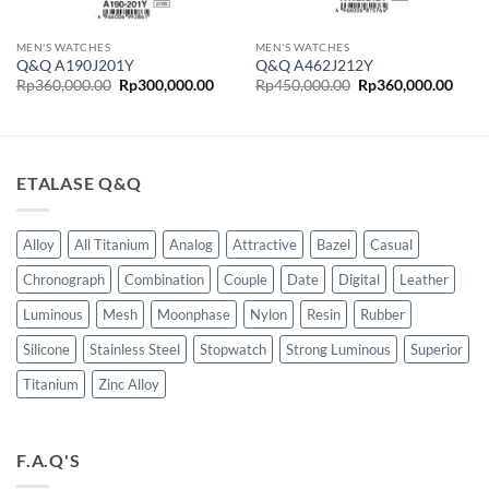
MEN'S WATCHES
MEN'S WATCHES
Q&Q A190J201Y
Q&Q A462J212Y
ga
Harga
Harga
Harga
Harg
Rp
360,000.00
Rp
300,000.00
Rp
450,000.00
Rp
360,000.00
t
aslinya
saat
aslinya
saat
adalah:
ini
adalah:
ini
lah:
Rp360,000.00.
adalah:
Rp450,000.00.
adala
70,000.00.
Rp300,000.00.
Rp36
ETALASE Q&Q
Alloy
All Titanium
Analog
Attractive
Bazel
Casual
Chronograph
Combination
Couple
Date
Digital
Leather
Luminous
Mesh
Moonphase
Nylon
Resin
Rubber
Silicone
Stainless Steel
Stopwatch
Strong Luminous
Superior
Titanium
Zinc Alloy
F.A.Q'S