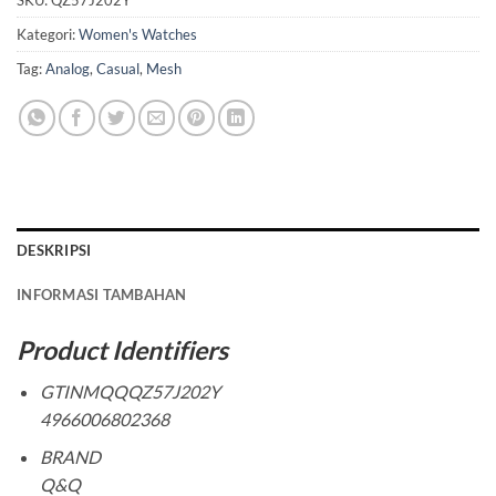
SKU:
QZ57J202Y
Kategori:
Women's Watches
Tag:
Analog
,
Casual
,
Mesh
DESKRIPSI
INFORMASI TAMBAHAN
Product Identifiers
GTINMQQQZ57J202Y
4966006802368
BRAND
Q&Q