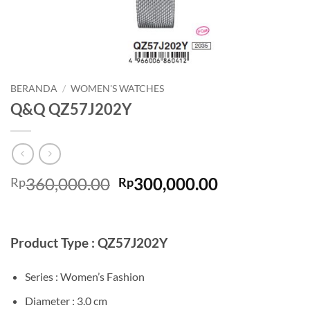
BERANDA
/
WOMEN'S WATCHES
Q&Q QZ57J202Y
Harga
Harga
360,000.00
300,000.00
Rp
Rp
aslinya
saat
adalah:
ini
Rp360,000.00.
adalah:
Product Type : QZ57J202Y
Rp300,000.0
Series : Women’s Fashion
Diameter : 3.0 cm