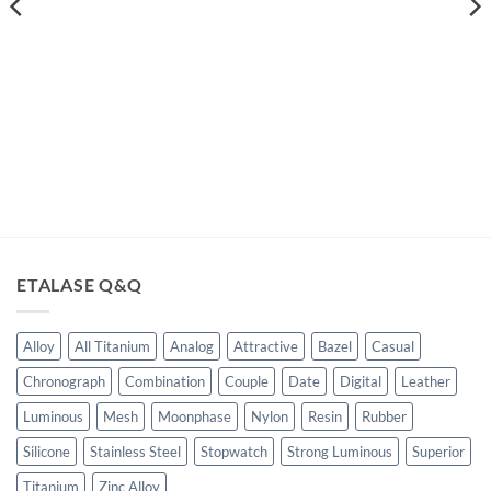
Rp300,000.00.
Rp23
ga
t
lah:
80,000.00.
ETALASE Q&Q
Alloy
All Titanium
Analog
Attractive
Bazel
Casual
Chronograph
Combination
Couple
Date
Digital
Leather
Luminous
Mesh
Moonphase
Nylon
Resin
Rubber
Silicone
Stainless Steel
Stopwatch
Strong Luminous
Superior
Titanium
Zinc Alloy