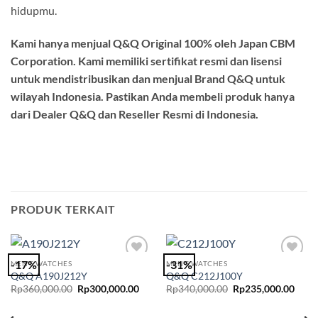
hidupmu.
Kami hanya menjual Q&Q Original 100% oleh Japan CBM
Corporation. Kami memiliki sertifikat resmi dan lisensi
untuk mendistribusikan dan menjual Brand Q&Q untuk
wilayah Indonesia. Pastikan Anda membeli produk hanya
dari Dealer Q&Q dan Reseller Resmi di Indonesia.
PRODUK TERKAIT
-17%
-31%
MEN'S WATCHES
MEN'S WATCHES
Add to
Add to
Q&Q A190J212Y
Q&Q C212J100Y
Wishlist
Wishlist
Harga
Harga
Harga
Harg
Rp
360,000.00
Rp
300,000.00
Rp
340,000.00
Rp
235,000.00
aslinya
saat
aslinya
saat
adalah:
ini
adalah:
ini
Rp360,000.00.
adalah:
Rp340,000.00.
adala