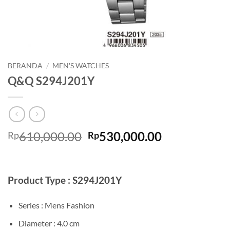
BERANDA
/
MEN'S WATCHES
Q&Q S294J201Y
Harga
Harga
610,000.00
530,000.00
Rp
Rp
aslinya
saat
adalah:
ini
Rp610,000.00.
adalah:
Product Type : S294J201Y
Rp530,000.0
Series : Mens Fashion
Diameter : 4.0 cm