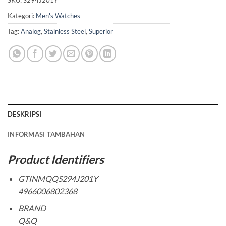
SKU:
S294J201Y
Kategori:
Men's Watches
Tag:
Analog
,
Stainless Steel
,
Superior
DESKRIPSI
INFORMASI TAMBAHAN
Product Identifiers
GTINMQQS294J201Y
4966006802368
BRAND
Q&Q