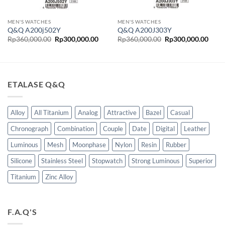
MEN'S WATCHES
MEN'S WATCHES
Q&Q A200j502Y
Q&Q A200J303Y
ga
Harga
Harga
Harga
Harg
Rp
360,000.00
Rp
300,000.00
Rp
360,000.00
Rp
300,000.00
t
aslinya
saat
aslinya
saat
adalah:
ini
adalah:
ini
lah:
Rp360,000.00.
adalah:
Rp360,000.00.
adala
50,000.00.
Rp300,000.00.
Rp30
ETALASE Q&Q
Alloy
All Titanium
Analog
Attractive
Bazel
Casual
Chronograph
Combination
Couple
Date
Digital
Leather
Luminous
Mesh
Moonphase
Nylon
Resin
Rubber
Silicone
Stainless Steel
Stopwatch
Strong Luminous
Superior
Titanium
Zinc Alloy
F.A.Q'S