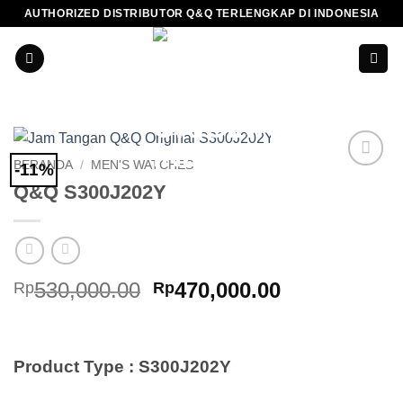
Skip
AUTHORIZED DISTRIBUTOR Q&Q TERLENGKAP DI INDONESIA
to
content
BERANDA
/
MEN'S WATCHES
-11%
Add to
Q&Q S300J202Y
Wishlist
Harga
Harga
530,000.00
470,000.00
Rp
Rp
aslinya
saat
adalah:
ini
Rp530,000.00.
adalah:
Product Type : S300J202Y
Rp470,000.0