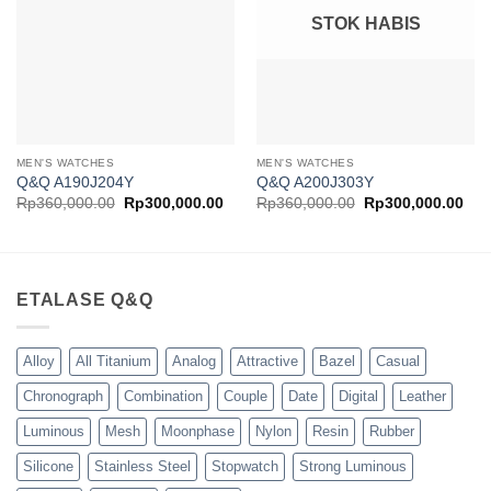
STOK HABIS
MEN'S WATCHES
MEN'S WATCHES
Q&Q A190J204Y
Q&Q A200J303Y
Harga
Harga
Harga
Har
Rp
360,000.00
Rp
300,000.00
Rp
360,000.00
Rp
300,000.00
aslinya
saat
aslinya
saa
adalah:
ini
adalah:
ini
Rp360,000.00.
adalah:
Rp360,000.00.
ada
Rp300,000.00.
Rp3
ETALASE Q&Q
Alloy
All Titanium
Analog
Attractive
Bazel
Casual
Chronograph
Combination
Couple
Date
Digital
Leather
Luminous
Mesh
Moonphase
Nylon
Resin
Rubber
Silicone
Stainless Steel
Stopwatch
Strong Luminous