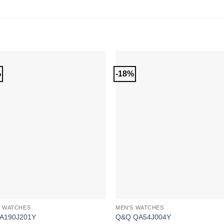
%
-18%
Add to
Add 
Wishlist
Wishl
S WATCHES
MEN'S WATCHES
A190J201Y
Q&Q QA54J004Y