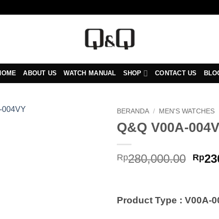
HOME
ABOUT US
WATCH MANUAL
SHOP
CONTACT US
BLO
BERANDA
/
MEN'S WATCHES
Q&Q V00A-004
Add to
Wishlist
Harg
280,000.00
23
Rp
Rp
asli
adal
Rp28
Product Type : V00A-