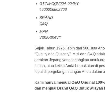
GTINMQQV00A-004VY
4966006802368
BRAND
Q&Q
MPN
V00A-004VY
Sejak Tahun 1976, lebih dari 500 Juta Arlo
“Quality and Quantity”. Misi dari Q&Q a
gerakan Jepang yang terjangkau untuk or
teman, atau ketika Anda berpakaian di pe
tepat di pergelangan tangan Anda dalam ak
Kami hanya menjual Q&Q Original 100% o
dan menjual Brand Q&Q untuk wilayah I