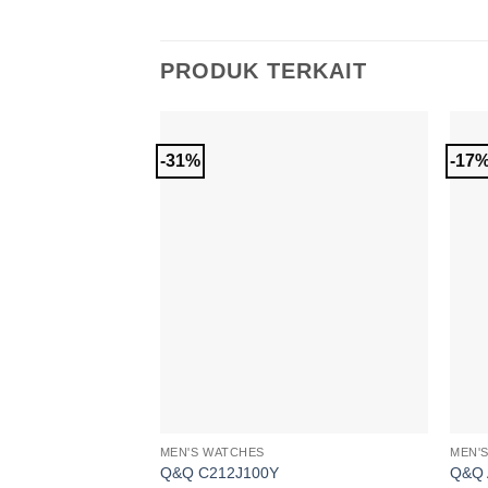
PRODUK TERKAIT
-31%
-17
Add to
Wishlist
MEN'S WATCHES
MEN'
Q&Q C212J100Y
Q&Q 