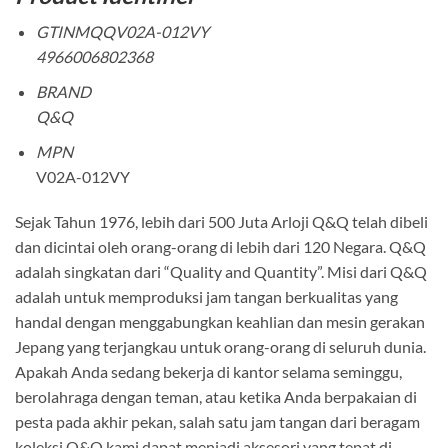
GTINMQQV02A-012VY
4966006802368
BRAND
Q&Q
MPN
V02A-012VY
Sejak Tahun 1976, lebih dari 500 Juta Arloji Q&Q telah dibeli
dan dicintai oleh orang-orang di lebih dari 120 Negara. Q&Q
adalah singkatan dari “Quality and Quantity”. Misi dari Q&Q
adalah untuk memproduksi jam tangan berkualitas yang
handal dengan menggabungkan keahlian dan mesin gerakan
Jepang yang terjangkau untuk orang-orang di seluruh dunia.
Apakah Anda sedang bekerja di kantor selama seminggu,
berolahraga dengan teman, atau ketika Anda berpakaian di
pesta pada akhir pekan, salah satu jam tangan dari beragam
koleksi Q&Q kami dapat menjadi aksesori yang tepat di