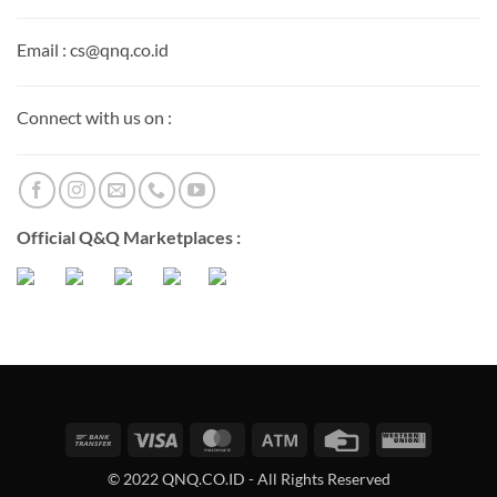
Email : cs@qnq.co.id
Connect with us on :
Official Q&Q Marketplaces :
Bank
Visa
MasterCard
Atm
Credit
Western
Transfer
Card
Union
© 2022 QNQ.CO.ID - All Rights Reserved