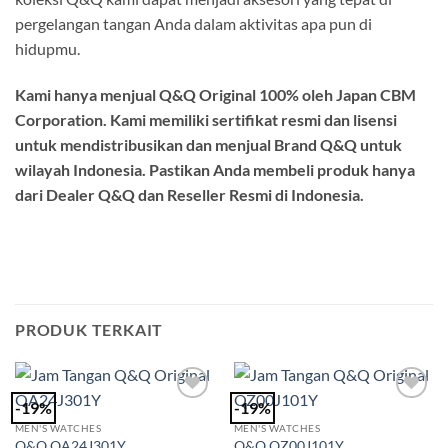
pergelangan tangan Anda dalam aktivitas apa pun di
hidupmu.
Kami hanya menjual Q&Q Original 100% oleh Japan CBM
Corporation. Kami memiliki sertifikat resmi dan lisensi
untuk mendistribusikan dan menjual Brand Q&Q untuk
wilayah Indonesia. Pastikan Anda membeli produk hanya
dari Dealer Q&Q dan Reseller Resmi di Indonesia.
PRODUK TERKAIT
-19%
-19%
Add to
Add to
Wishlist
Wishlist
MEN'S WATCHES
MEN'S WATCHES
Q&Q QA24J301Y
Q&Q QZ00J101Y