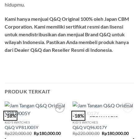
hidupmu.
Kami hanya menjual Q&Q Original 100% oleh Japan CBM
Corporation. Kami memiliki sertifikat resmi dan lisensi
untuk mendistribusikan dan menjual Brand Q&Q untuk
wilayah Indonesia. Pastikan Anda membeli produk hanya
dari Dealer Q&Q dan Reseller Resmi di Indonesia.
PRODUK TERKAIT
-18%
-18%
STOK HABIS
Add to
Add to
Wishlist
Wishlist
KID'S WATCHES
KID'S WATCHES
Q&Q VP81J005Y
Q&Q VQ96J017Y
Harga
Harga
Harga
Harg
Rp
220,000.00
Rp
180,000.00
Rp
220,000.00
Rp
180,000.00
aslinya
saat
aslinya
saat