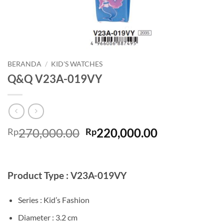
BERANDA
/
KID'S WATCHES
Q&Q V23A-019VY
Harga
Harga
270,000.00
220,000.00
Rp
Rp
aslinya
saat
adalah:
ini
Rp270,000.00.
adalah:
Product Type : V23A-019VY
Rp220,000.0
Series : Kid’s Fashion
Diameter : 3.2 cm