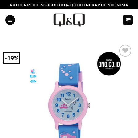
Skip
AUTHORIZED DISTRIBUTOR Q&Q TERLENGKAP DI INDONESIA
to
content
-19%
Add to
Wishlist