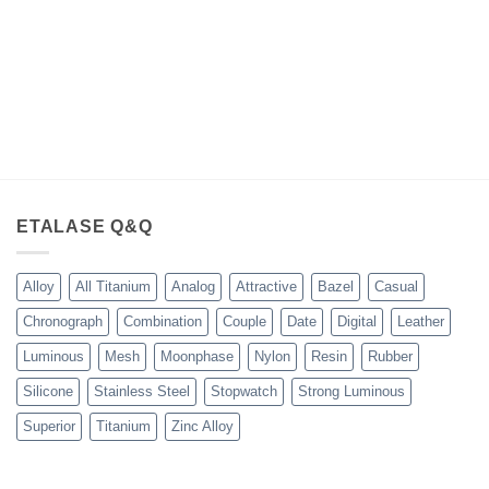
ETALASE Q&Q
Alloy
All Titanium
Analog
Attractive
Bazel
Casual
Chronograph
Combination
Couple
Date
Digital
Leather
Luminous
Mesh
Moonphase
Nylon
Resin
Rubber
Silicone
Stainless Steel
Stopwatch
Strong Luminous
Superior
Titanium
Zinc Alloy