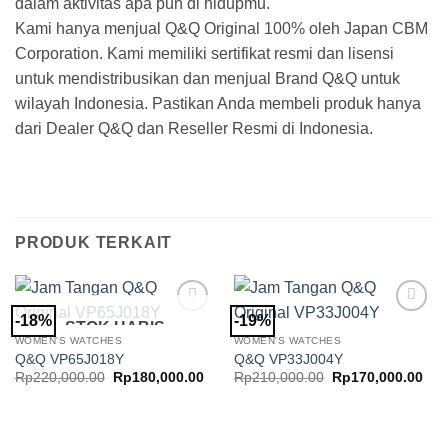
dalam aktivitas apa pun di hidupmu.
Kami hanya menjual Q&Q Original 100% oleh Japan CBM
Corporation. Kami memiliki sertifikat resmi dan lisensi
untuk mendistribusikan dan menjual Brand Q&Q untuk
wilayah Indonesia. Pastikan Anda membeli produk hanya
dari Dealer Q&Q dan Reseller Resmi di Indonesia.
PRODUK TERKAIT
-18%
-19%
STOK HABIS
Add to
Add to
Wishlist
Wishlist
WOMEN'S WATCHES
WOMEN'S WATCHES
Q&Q VP65J018Y
Q&Q VP33J004Y
Harga
Harga
Harga
Har
Rp
220,000.00
Rp
180,000.00
Rp
210,000.00
Rp
170,000.00
aslinya
saat
aslinya
saa
adalah:
ini
adalah:
ini
Rp220,000.00.
adalah:
Rp210,000.00.
ada
Rp180,000.00.
Rp1