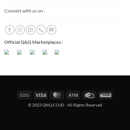
Connect with us on :
Official Q&Q Marketplaces :
Bank
Visa
MasterCard
Atm
Credit
Western
Transfer
Card
Union
© 2022 QNQ.CO.ID - All Rights Reserved