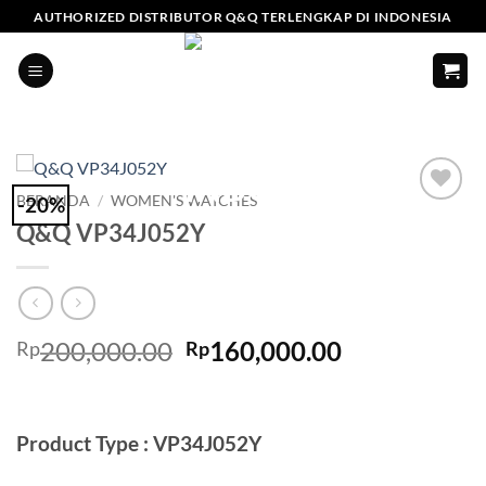
Skip
AUTHORIZED DISTRIBUTOR Q&Q TERLENGKAP DI INDONESIA
to
content
-20%
BERANDA
/
WOMEN'S WATCHES
Add to
Q&Q VP34J052Y
Wishlist
Harga
Harga
200,000.00
160,000.00
Rp
Rp
aslinya
saat
adalah:
ini
Rp200,000.00.
adalah:
Product Type : VP34J052Y
Rp160,000.0