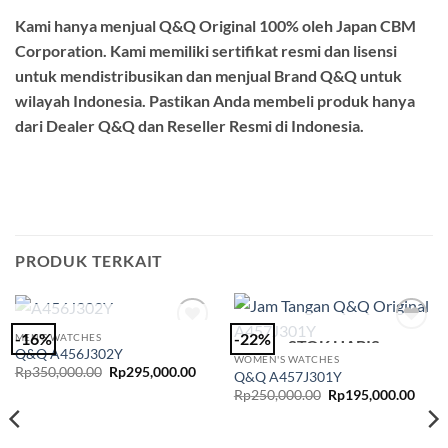
Kami hanya menjual Q&Q Original 100% oleh Japan CBM
Corporation. Kami memiliki sertifikat resmi dan lisensi
untuk mendistribusikan dan menjual Brand Q&Q untuk
wilayah Indonesia. Pastikan Anda membeli produk hanya
dari Dealer Q&Q dan Reseller Resmi di Indonesia.
PRODUK TERKAIT
STOK HABIS
-16%
-22%
MEN'S WATCHES
STOK HABIS
Add to
Add to
Q&Q A456J302Y
Wishlist
Wishlist
WOMEN'S WATCHES
Harga
Harga
Rp
350,000.00
Rp
295,000.00
Q&Q A457J301Y
aslinya
saat
Harga
Harg
Rp
250,000.00
Rp
195,000.00
adalah:
ini
aslinya
saat
Rp350,000.00.
adalah:
adalah:
ini
Rp295,000.00.
Rp250,000.00.
adala
Rp19