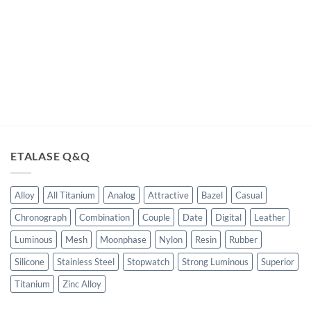
ga
t
lah:
00,000.00.
ETALASE Q&Q
Alloy
All Titanium
Analog
Attractive
Bazel
Casual
Chronograph
Combination
Couple
Date
Digital
Leather
Luminous
Mesh
Moonphase
Nylon
Resin
Rubber
Silicone
Stainless Steel
Stopwatch
Strong Luminous
Superior
Titanium
Zinc Alloy