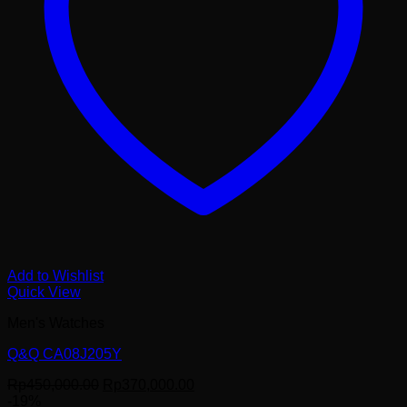
Add to Wishlist
Quick View
Men's Watches
Q&Q CA08J205Y
Harga
Harga
Rp
450,000.00
Rp
370,000.00
aslinya
saat
-19%