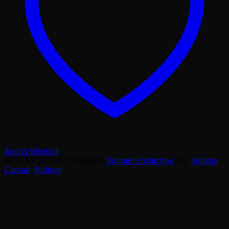
Add to Wishlist
SKU:
VP34J055Y
Kategori:
Women's Watches
Tag:
Analog
,
Casual
,
Rubber