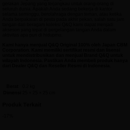
gerakan Jepang yang terjangkau untuk orang-orang di
seluruh dunia. Apakah Anda sedang bekerja di kantor
selama seminggu, berolahraga dengan teman, atau ketika
Anda berpakaian di pesta pada akhir pekan, salah satu jam
tangan dari beragam koleksi Q&Q kami dapat menjadi
aksesori yang tepat di pergelangan tangan Anda dalam
aktivitas apa pun di hidupmu.
Kami hanya menjual Q&Q Original 100% oleh Japan CBM
Corporation. Kami memiliki sertifikat resmi dan lisensi
untuk mendistribusikan dan menjual Brand Q&Q untuk
wilayah Indonesia. Pastikan Anda membeli produk hanya
dari Dealer Q&Q dan Reseller Resmi di Indonesia.
Berat
0.2 kg
Dimensi
25 × 25 × 25 cm
Produk Terkait
-17%