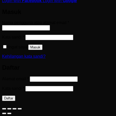
Login with
Facebook
Login with
Google
Masuk
Wajib
Nama pengguna atau alamat email
*
Wajib
Kata sandi
*
Ingat saya
Masuk
Kehilangan kata sandi?
Daftar
Wajib
Alamat email
*
Wajib
Kata sandi
*
Daftar