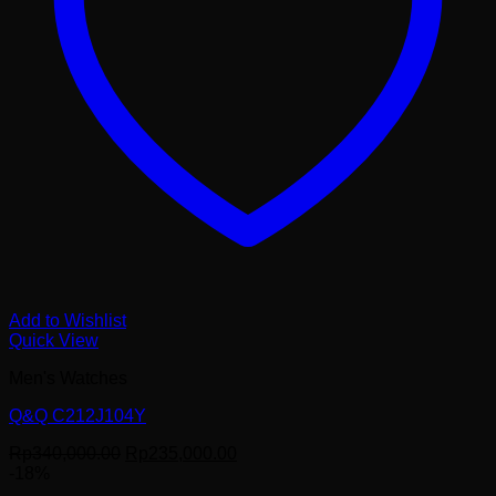
Add to Wishlist
Quick View
Men's Watches
Q&Q C212J104Y
Harga
Harga
Rp
340,000.00
Rp
235,000.00
aslinya
saat
-18%
adalah:
ini