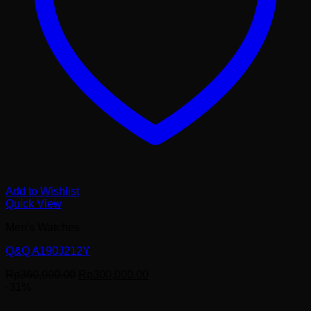
Add to Wishlist
Quick View
Men's Watches
Q&Q A190J212Y
Harga
Harga
Rp
360,000.00
Rp
300,000.00
aslinya
saat
-31%
adalah:
ini