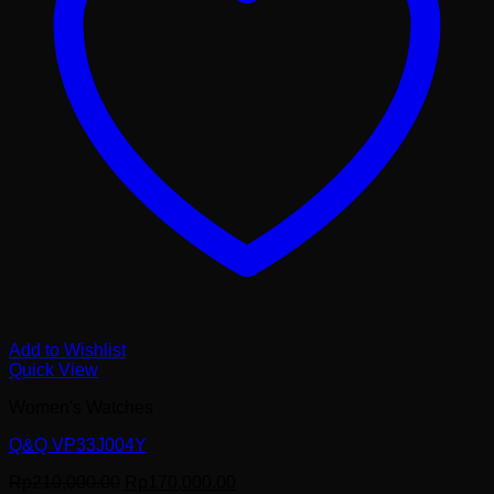
Add to Wishlist
Quick View
Women's Watches
Q&Q VP33J004Y
Harga
Harga
Rp
210,000.00
Rp
170,000.00