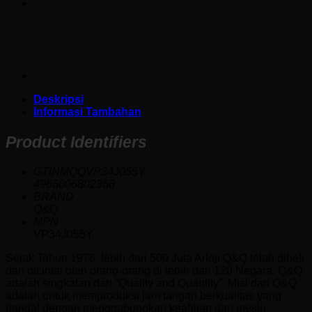
Deskripsi
Informasi Tambahan
Product Identifiers
GTINMQQVP34J055Y
4966006802368
BRAND
Q&Q
MPN
VP34J055Y
Sejak Tahun 1976, lebih dari 500 Juta Arloji Q&Q telah dibeli
dan dicintai oleh orang-orang di lebih dari 120 Negara. Q&Q
adalah singkatan dari “Quality and Quantity”. Misi dari Q&Q
adalah untuk memproduksi jam tangan berkualitas yang
handal dengan menggabungkan keahlian dan mesin