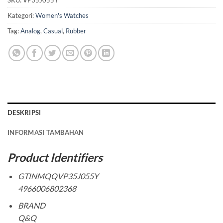
SKU:
VP35J055Y
Kategori:
Women's Watches
Tag:
Analog
,
Casual
,
Rubber
DESKRIPSI
INFORMASI TAMBAHAN
Product Identifiers
GTINMQQVP35J055Y
4966006802368
BRAND
Q&Q