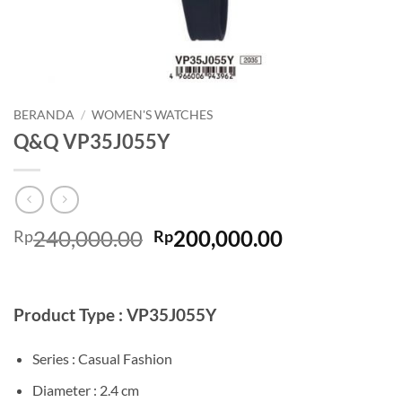
BERANDA
/
WOMEN'S WATCHES
Q&Q VP35J055Y
Harga
Harga
240,000.00
200,000.00
Rp
Rp
aslinya
saat
adalah:
ini
Rp240,000.00.
adalah:
Product Type : VP35J055Y
Rp200,000.0
Series : Casual Fashion
Diameter : 2.4 cm