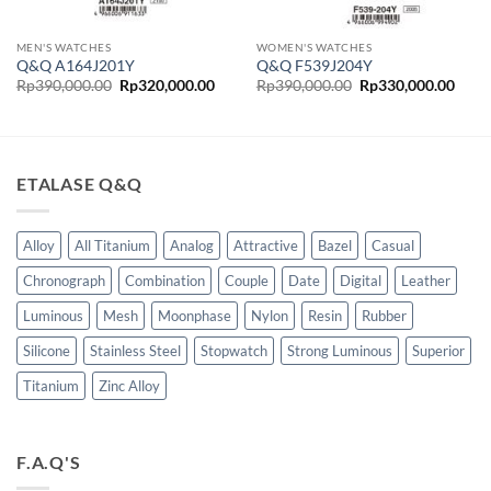
MEN'S WATCHES
WOMEN'S WATCHES
Q&Q A164J201Y
Q&Q F539J204Y
ga
Harga
Harga
Harga
Harg
Rp
390,000.00
Rp
320,000.00
Rp
390,000.00
Rp
330,000.00
t
aslinya
saat
aslinya
saat
adalah:
ini
adalah:
ini
lah:
Rp390,000.00.
adalah:
Rp390,000.00.
adala
70,000.00.
Rp320,000.00.
Rp33
ETALASE Q&Q
Alloy
All Titanium
Analog
Attractive
Bazel
Casual
Chronograph
Combination
Couple
Date
Digital
Leather
Luminous
Mesh
Moonphase
Nylon
Resin
Rubber
Silicone
Stainless Steel
Stopwatch
Strong Luminous
Superior
Titanium
Zinc Alloy
F.A.Q'S