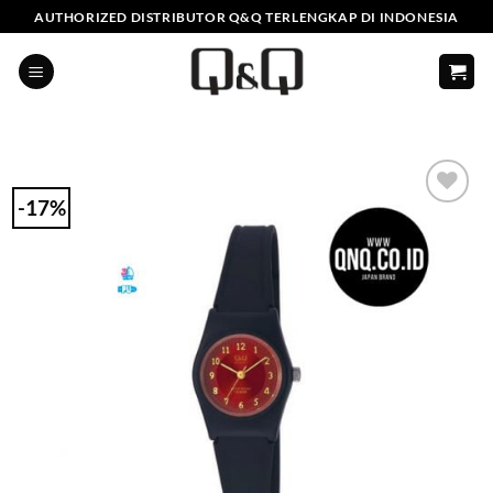
Skip
AUTHORIZED DISTRIBUTOR Q&Q TERLENGKAP DI INDONESIA
to
content
-17%
Add to
Wishlist